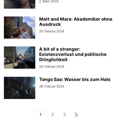
2. März 2024
UKRAINE
UNGARN
UNTER DRUCK
WWW.JOURNALISTISCHE-VERANTWORTUNG.DE
Matt and Mara: Akademiker ohne
Ausdruck
29. Februar 2024
A bit of a stranger:
Existenzverlust und politische
Dringlichkeit
29. Februar 2024
Tongo Saa: Wasser bis zum Hals
28. Februar 2024
1
2
3