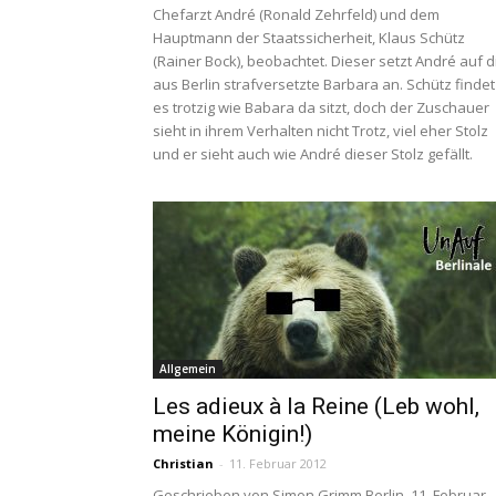
Chefarzt André (Ronald Zehrfeld) und dem
Hauptmann der Staatssicherheit, Klaus Schütz
(Rainer Bock), beobachtet. Dieser setzt André auf d
aus Berlin strafversetzte Barbara an. Schütz findet
es trotzig wie Babara da sitzt, doch der Zuschauer
sieht in ihrem Verhalten nicht Trotz, viel eher Stolz
und er sieht auch wie André dieser Stolz gefällt.
Allgemein
Les adieux à la Reine (Leb wohl,
meine Königin!)
Christian
-
11. Februar 2012
Geschrieben von Simon Grimm Berlin, 11. Februar