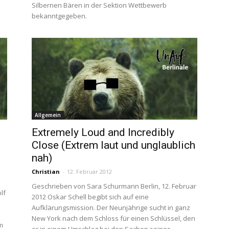
Silbernen Bären in der Sektion Wettbewerb
bekanntgegeben.
Allgemein
Extremely Loud and Incredibly
Close (Extrem laut und unglaublich
nah)
Christian
-
12. Februar 2012
Geschrieben von Sara Schurmann Berlin, 12. Februar
lf
2012 Oskar Schell begibt sich auf eine
Aufklärungsmission. Der Neunjährige sucht in ganz
New York nach dem Schloss für einen Schlüssel, den
m