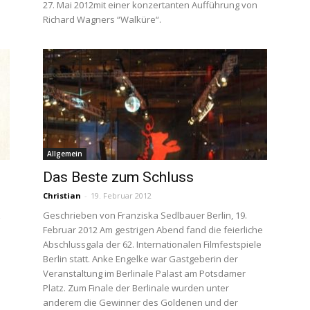
27. Mai 2012mit einer konzertanten Aufführung von
Richard Wagners “Walküre“.
Allgemein
Das Beste zum Schluss
Christian
-
19. Februar 2012
z
Geschrieben von Franziska Sedlbauer Berlin, 19.
Februar 2012 Am gestrigen Abend fand die feierliche
Abschlussgala der 62. Internationalen Filmfestspiele
Berlin statt. Anke Engelke war Gastgeberin der
Veranstaltung im Berlinale Palast am Potsdamer
Platz. Zum Finale der Berlinale wurden unter
anderem die Gewinner des Goldenen und der