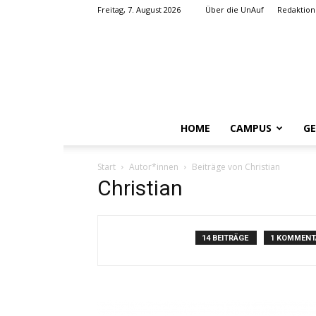
Freitag, 7. August 2026
Über die UnAuf
Redaktion
HOME
CAMPUS
GE
Start
Autor*innen
Beiträge von Christian
Christian
14 BEITRÄGE
1 KOMMENT