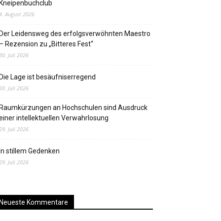
Kneipenbuchclub
4. August 2026
Der Leidensweg des erfolgsverwöhnten Maestro
– Rezension zu „Bitteres Fest“
30. Juli 2026
Die Lage ist besäufniserregend
30. Juli 2026
Raumkürzungen an Hochschulen sind Ausdruck
einer intellektuellen Verwahrlosung
29. Juli 2026
In stillem Gedenken
29. Juli 2026
Neueste Kommentare