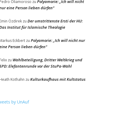
Polyamorie: „Ich will nicht
Pedro Oliamoroso
zu
nur eine Person lieben dürfen“
Der umstrittenste Ersti der HU:
Emin Özdirek
zu
Das Institut für Islamische Theologie
Polyamorie: „Ich will nicht nur
Markus Eckbert
zu
eine Person lieben dürfen“
Wahlbeteiligung, Dritter Weltkrieg und
Felix
zu
SPD: Elefantenrunde vor der StuPa-Wahl
Kulturkaufhaus mit Kultstatus
Heath Kothahn
zu
weets by UnAuf