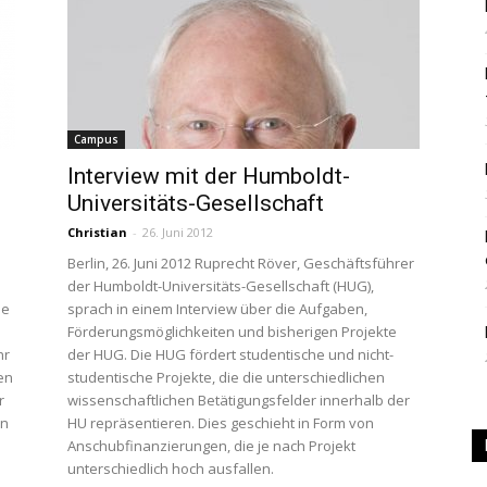
|
Campus
Interview mit der Humboldt-
Studierendenzeitung
Universitäts-Gesellschaft
Christian
-
26. Juni 2012
Berlin, 26. Juni 2012 Ruprecht Röver, Geschäftsführer
der Humboldt-Universitäts-Gesellschaft (HUG),
ie
sprach in einem Interview über die Aufgaben,
der
Förderungsmöglichkeiten und bisherigen Projekte
hr
der HUG. Die HUG fördert studentische und nicht-
ten
studentische Projekte, die die unterschiedlichen
r
wissenschaftlichen Betätigungsfelder innerhalb der
hn
HU repräsentieren. Dies geschieht in Form von
Anschubfinanzierungen, die je nach Projekt
HU
unterschiedlich hoch ausfallen.