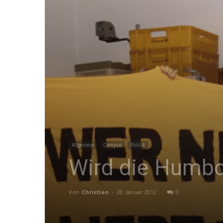
Allgemein
Campus
Politik
Wird die Humbol
Von
Christian
-
20. Januar 2012
0