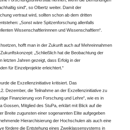
hhaltig sind“, so Olbertz weiter. Damit der
hung vertraut wird, sollten schon ab dem dritten
ntstehen: „Sonst wäre Spitzenforschung allenfalls
lenten Wissenschaftlerinnnen und Wissenschaftlern“.
chsetzen, hofft man in der Zukunft auch auf Mehreinnahmen
 Zukunftskonzept: „Schließlich hat die Beobachtung der
 letzten Jahren gezeigt, dass Erfolg in der
en für Einzelprojekte erleichtert.“
de die Exzellenzinitiative kritisiert. Das
. Dezember, die Teilnahme an der Exzellenzinitiative zu
ristige Finanzierung von Forschung und Lehre“, wie es in
Gossen, Mitglied des StuPa, erklärt mit Blick auf die
n der Breite zugunsten einer sogenannten Elite aufgegeben
zunehmende Hierarchisierung der Hochschulen als auch eine
tive fördere die Entstehung eines Zweiklassensystems in