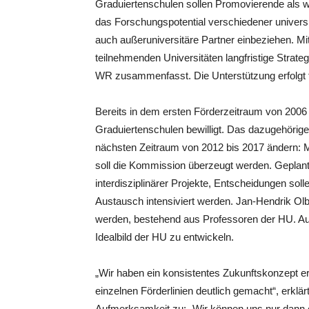
Graduiertenschulen sollen Promovierende als w
das Forschungspotential verschiedener univer
auch außeruniversitäre Partner einbeziehen. M
teilnehmenden Universitäten langfristige Strat
WR zusammenfasst. Die Unterstützung erfolgt fü
Bereits in dem ersten Förderzeitraum von 2006
Graduiertenschulen bewilligt. Das dazugehörige
nächsten Zeitraum von 2012 bis 2017 ändern: 
soll die Kommission überzeugt werden. Geplant 
interdisziplinärer Projekte, Entscheidungen solle
Austausch intensiviert werden. Jan-Hendrik Olb
werden, bestehend aus Professoren der HU. A
Idealbild der HU zu entwickeln.
„Wir haben ein konsistentes Zukunftskonzept er
einzelnen Förderlinien deutlich gemacht“, erk
Aufmerksamkeit zu: „Wir können uns nur dann