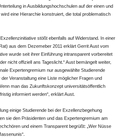
nterteilung in Ausbildungshochschulen auf der einen und
wird eine Hierarchie konstruiert, die total problematisch
zellenzinitiative stößt ebenfalls auf Widerstand. In einer
fRat) aus dem Dezemeber 2011 erklärt Gerrit Aust vom
ative wurde seit ihrer Einführung intransparent vorbereitet
r nicht offiziell ans Tageslicht.“ Aust bemängelt weiter,
onale Expertengremium nur ausgewählte Studierende
r der Veranstaltung eine Liste möglicher Fragen und
Wenn man das Zukunftskonzept universitätsöffentlich
ristig informiert werden“, erklärt Aust.
eilung einige Studierende bei der Exzellenzbegehung
tten sie den Präsidenten und das Expertengremium am
rechchören und einem Transparent begrüßt: „Wer Nüsse
 Massenunis“.