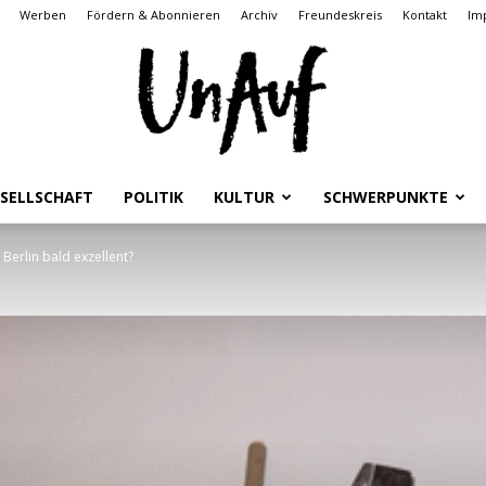
Werben
Fördern & Abonnieren
Archiv
Freundeskreis
Kontakt
Im
SELLSCHAFT
POLITIK
KULTUR
SCHWERPUNKTE
UnAuf
Berlin bald exzellent?
ONLINE