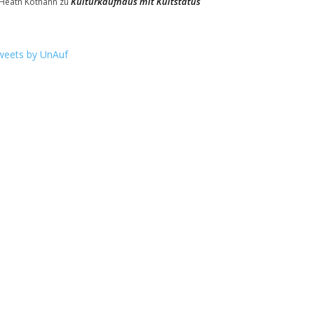
Kulturkaufhaus mit Kultstatus
Heath Kothahn
zu
weets by UnAuf