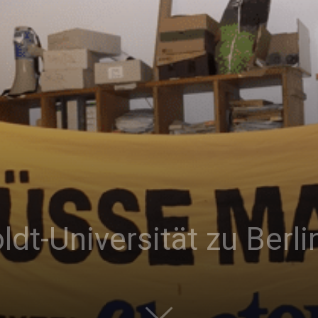
|
Studierendenzeitung
der
dt-Universität zu Berlin
HU