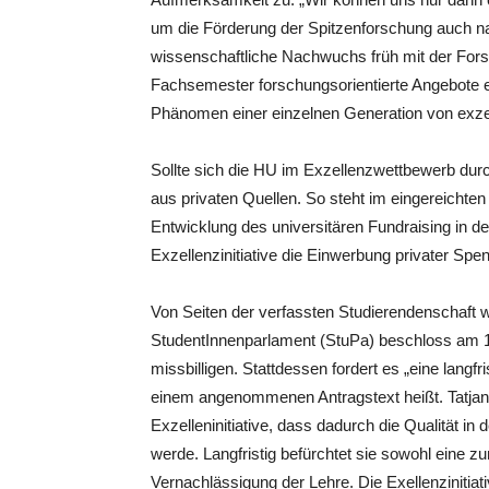
um die Förderung der Spitzenforschung auch nac
wissenschaftliche Nachwuchs früh mit der Forsc
Fachsemester forschungsorientierte Angebote e
Phänomen einer einzelnen Generation von exzel
Sollte sich die HU im Exzellenzwettbewerb dur
aus privaten Quellen. So steht im eingereichten
Entwicklung des universitären Fundraising in den
Exzellenzinitiative die Einwerbung privater Spend
Von Seiten der verfassten Studierendenschaft wur
StudentInnenparlament (StuPa) beschloss am 12
missbilligen. Stattdessen fordert es „eine langf
einem angenommenen Antragstext heißt. Tatjana 
Exzelleninitiative, dass dadurch die Qualität i
werde. Langfristig befürchtet sie sowohl eine 
Vernachlässigung der Lehre. Die Exellenzinitia