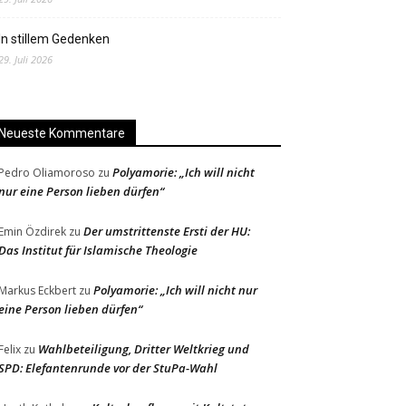
In stillem Gedenken
29. Juli 2026
Neueste Kommentare
Polyamorie: „Ich will nicht
Pedro Oliamoroso
zu
nur eine Person lieben dürfen“
Der umstrittenste Ersti der HU:
Emin Özdirek
zu
Das Institut für Islamische Theologie
Polyamorie: „Ich will nicht nur
Markus Eckbert
zu
eine Person lieben dürfen“
Wahlbeteiligung, Dritter Weltkrieg und
Felix
zu
SPD: Elefantenrunde vor der StuPa-Wahl