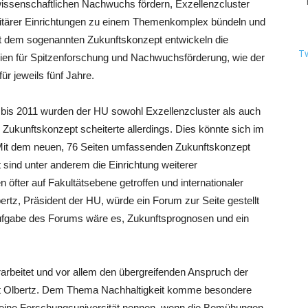
issenschaftlichen Nachwuchs fördern, Exzellenzcluster
sitärer Einrichtungen zu einem Themenkomplex bündeln und
it dem sogenannten Zukunftskonzept entwickeln die
T
egien für Spitzenforschung und Nachwuchsförderung, wie der
r jeweils fünf Jahre.
 bis 2011 wurden der HU sowohl Exzellenzcluster als auch
 Zukunftskonzept scheiterte allerdings. Dies könnte sich im
Mit dem neuen, 76 Seiten umfassenden Zukunftskonzept
sind unter anderem die Einrichtung weiterer
n öfter auf Fakultätsebene getroffen und internationaler
ertz, Präsident der HU, würde ein Forum zur Seite gestellt
ufgabe des Forums wäre es, Zukunftsprognosen und ein
arbeitet und vor allem den übergreifenden Anspruch der
lärt Olbertz. Dem Thema Nachhaltigkeit komme besondere
 eine Forschungsuniversität nennen, wenn die Bemühungen