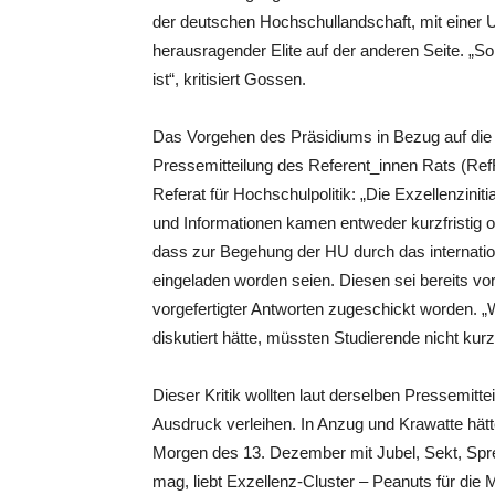
der deutschen Hochschullandschaft, mit einer U
herausragender Elite auf der anderen Seite. „So 
ist“, kritisiert Gossen.
Das Vorgehen des Präsidiums in Bezug auf die Ex
Pressemitteilung des Referent_innen Rats (Re
Referat für Hochschulpolitik: „Die Exzellenziniti
und Informationen kamen entweder kurzfristig ode
dass zur Begehung der HU durch das internati
eingeladen worden seien. Diesen sei bereits vo
vorgefertigter Antworten zugeschickt worden. „
diskutiert hätte, müssten Studierende nicht kurzf
Dieser Kritik wollten laut derselben Pressemitt
Ausdruck verleihen. In Anzug und Krawatte hä
Morgen des 13. Dezember mit Jubel, Sekt, Sp
mag, liebt Exzellenz-Cluster – Peanuts für die