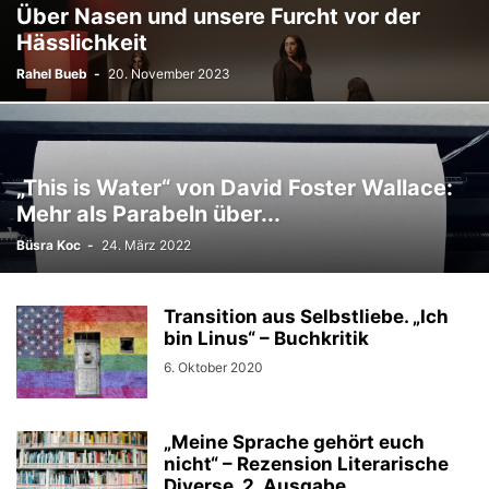
Über Nasen und unsere Furcht vor der
Hässlichkeit
Rahel Bueb
-
20. November 2023
„This is Water“ von David Foster Wallace:
Mehr als Parabeln über...
Büsra Koc
-
24. März 2022
Transition aus Selbstliebe. „Ich
bin Linus“ – Buchkritik
6. Oktober 2020
„Meine Sprache gehört euch
nicht“ – Rezension Literarische
Diverse, 2. Ausgabe