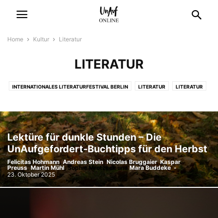
Home
Kultur
Literatur
LITERATUR
INTERNATIONALES LITERATURFESTIVAL BERLIN
LITERATUR
LITERATUR
MUSIK
THEATER
THEATER
Lektüre für dunkle Stunden – Die
UnAufgefordert-Buchtipps für den Herbst
Felicitas Hohmann
,
Andreas Stein
,
Nicolas Bruggaier
,
Kaspar
Preuss
,
Martin Mühl
,
Sophie Mrotzeck
und
Mara Buddeke
-
23. Oktober 2025