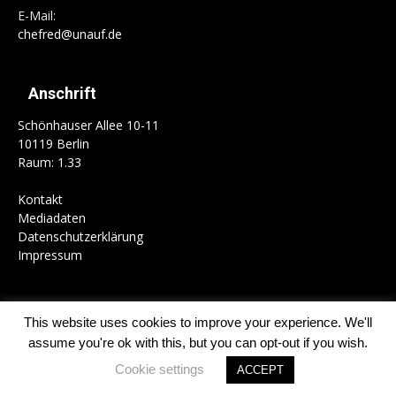
E-Mail:
chefred@unauf.de
Anschrift
Schönhauser Allee 10-11
10119 Berlin
Raum: 1.33
Kontakt
Mediadaten
Datenschutzerklärung
Impressum
This website uses cookies to improve your experience. We'll
Home
Campus
Gesellschaft
Politik
Kultur
Schwerpunkte
assume you're ok with this, but you can opt-out if you wish.
Kolumnen
Mitmachen
Cookie settings
ACCEPT
© 1989-2026 UnAufgefordert