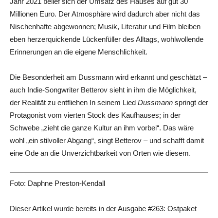
Jahr 2021 belief sich der Umsatz des Hauses auf gut 30
Millionen Euro. Der Atmosphäre wird dadurch aber nicht das
Nischenhafte abgewonnen; Musik, Literatur und Film bleiben
eben herzerquickende Lückenfüller des Alltags, wohlwollende
Erinnerungen an die eigene Menschlichkeit.
Die Besonderheit am Dussmann wird erkannt und geschätzt –
auch Indie-Songwriter Betterov sieht in ihm die Möglichkeit,
der Realität zu entfliehen In seinem Lied
Dussmann
springt der
Protagonist vom vierten Stock des Kaufhauses; in der
Schwebe „zieht die ganze Kultur an ihm vorbei“. Das wäre
wohl „ein stilvoller Abgang“, singt Betterov – und schafft damit
eine Ode an die Unverzichtbarkeit von Orten wie diesem.
Foto: Daphne Preston-Kendall
Dieser Artikel wurde bereits in der Ausgabe #263: Ostpaket