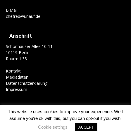
E-Mail:
chefred@unauf.de
Anschrift
Schönhauser Allee 10-11
10119 Berlin
Raum: 1.33
Kontakt
Mediadaten
Datenschutzerklärung
Impressum
This website uses cookies to improve your experience. We'll
Home
Campus
Gesellschaft
Politik
Kultur
Schwerpunkte
assume you're ok with this, but you can opt-out if you wish.
Kolumnen
Mitmachen
Cookie settings
ACCEPT
© 1989-2026 UnAufgefordert