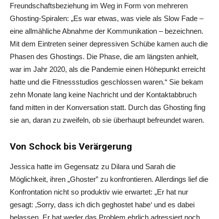
Freundschaftsbeziehung im Weg in Form von mehreren
Ghosting-Spiralen:
„
Es war etwas, was viele als Slow Fade –
eine allmähliche Abnahme der Kommunikation – bezeichnen.
Mit dem Eintreten seiner depressiven Schübe kamen auch die
Phasen des Ghostings. Die Phase, die am längsten anhielt,
war im Jahr 2020, als die Pandemie einen Höhepunkt erreicht
hatte und die Fitnessstudios geschlossen waren.“ Sie bekam
zehn Monate lang keine Nachricht und der Kontaktabbruch
fand mitten in der Konversation statt. Durch das Ghosting fing
sie an, daran zu zweifeln, ob sie überhaupt befreundet waren.
Von Schock bis Verärgerung
Jessica hatte im Gegensatz zu Dilara und Sarah die
Möglichkeit, ihren
„
Ghoster” zu konfrontieren. Allerdings lief die
Konfrontation nicht so produktiv wie erwartet: „Er hat nur
gesagt: ‚Sorry, dass ich dich geghostet habe‘ und es dabei
belassen. Er hat weder das Problem ehrlich adressiert noch