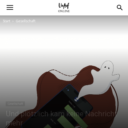
Start
Gesellschaft
Gesellschaft
Und plötzlich kam keine Nachricht
mehr