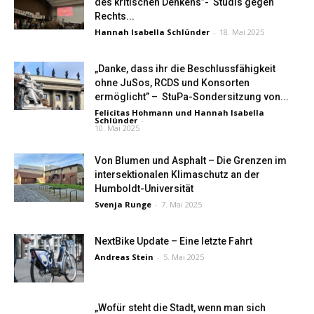
des kritischen Denkens”- Studis gegen
Rechts...
Hannah Isabella Schlünder
-
18. Mai 2025
„Danke, dass ihr die Beschlussfähigkeit
ohne JuSos, RCDS und Konsorten
ermöglicht” – StuPa-Sondersitzung von...
Felicitas Hohmann
und
Hannah Isabella
Schlünder
-
10. Mai 2025
Von Blumen und Asphalt – Die Grenzen im
intersektionalen Klimaschutz an der
Humboldt-Universität
Svenja Runge
-
7. Mai 2025
NextBike Update – Eine letzte Fahrt
Andreas Stein
-
5. Mai 2025
„Wofür steht die Stadt, wenn man sich