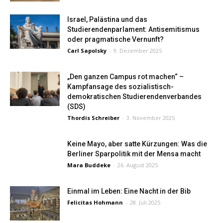
Israel, Palästina und das
Studierendenparlament: Antisemitismus
oder pragmatische Vernunft?
Carl Sapolsky
-
9. Dezember 2025
„Den ganzen Campus rot machen“ –
Kampfansage des sozialistisch-
demokratischen Studierendenverbandes
(SDS)
Thordis Schreiber
-
3. November 2025
Keine Mayo, aber satte Kürzungen: Was die
Berliner Sparpolitik mit der Mensa macht
Mara Buddeke
-
26. August 2025
Einmal im Leben: Eine Nacht in der Bib
Felicitas Hohmann
-
28. Juli 2025