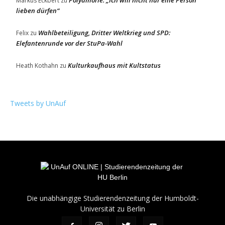
Polyamorie: „Ich will nicht nur eine Person
Markus Eckbert
zu
lieben dürfen“
Wahlbeteiligung, Dritter Weltkrieg und SPD:
Felix
zu
Elefantenrunde vor der StuPa-Wahl
Kulturkaufhaus mit Kultstatus
Heath Kothahn
zu
Tweets by UnAuf
Die unabhängige Studierendenzeitung der Humboldt-
Universität zu Berlin