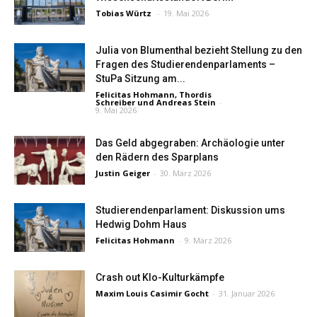
Tobias Würtz
-
19. Mai 2026
Julia von Blumenthal bezieht Stellung zu den
Fragen des Studierendenparlaments –
StuPa Sitzung am...
Felicitas Hohmann
,
Thordis
Schreiber
und
Andreas Stein
-
9. Mai 2026
Das Geld abgegraben: Archäologie unter
den Rädern des Sparplans
Justin Geiger
-
30. März 2026
Studierendenparlament: Diskussion ums
Hedwig Dohm Haus
Felicitas Hohmann
-
9. März 2026
Crash out Klo-Kulturkämpfe
Maxim Louis Casimir Gocht
-
31. Januar 2026