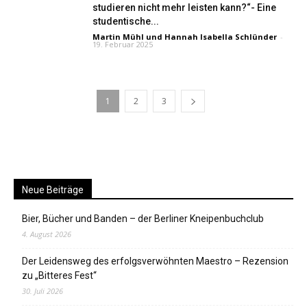
studieren nicht mehr leisten kann?“- Eine
studentische...
Martin Mühl
und
Hannah Isabella Schlünder
-
19. Februar 2025
1
2
3
Neue Beiträge
Bier, Bücher und Banden – der Berliner Kneipenbuchclub
4. August 2026
Der Leidensweg des erfolgsverwöhnten Maestro – Rezension
zu „Bitteres Fest“
30. Juli 2026