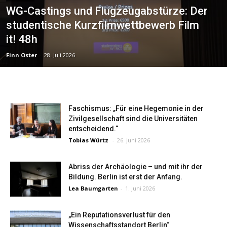
WG-Castings und Flugzeugabstürze: Der
studentische Kurzfilmwettbewerb Film
it! 48h
Finn Oster
-
28. Juli 2026
Faschismus: „Für eine Hegemonie in der
Zivilgesellschaft sind die Universitäten
entscheidend.“
Tobias Würtz
-
26. Juni 2026
Abriss der Archäologie – und mit ihr der
Bildung. Berlin ist erst der Anfang.
Lea Baumgarten
-
1. Juni 2026
„Ein Reputationsverlust für den
Wissenschaftsstandort Berlin“