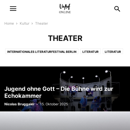
Home
Kultur
Theater
THEATER
INTERNATIONALES LITERATURFESTIVAL BERLIN
LITERATUR
LITERATUR
MUSIK
THEATER
THEATER
Jugend ohne Gott – Die Bühne wird zur
Echokammer
Nicolas Bruggaier
-
15. Oktober 2025