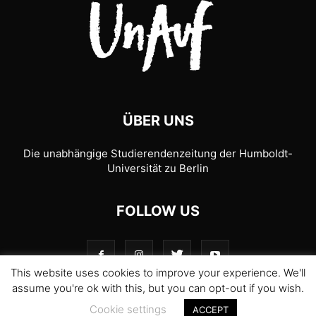
ÜBER UNS
Die unabhängige Studierendenzeitung der Humboldt-
Universität zu Berlin
FOLLOW US
This website uses cookies to improve your experience. We'll
assume you're ok with this, but you can opt-out if you wish.
Cookie settings
ACCEPT
© 1989-2026 UnAufgefordert