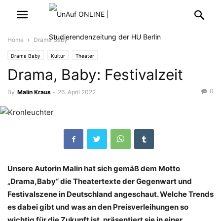
Home
Drama Baby
Drama Baby
Kultur
Theater
Drama, Baby: Festivalzeit
0
By
Malin Kraus
-
26. April 2022
Unsere Autorin Malin hat sich gemäß dem Motto
„Drama,Baby“ die Theatertexte der Gegenwart und
Festivalszene in Deutschland angeschaut. Welche Trends
es dabei gibt und was an den Preisverleihungen so
wichtig für die Zukunft ist, präsentiert sie in einer