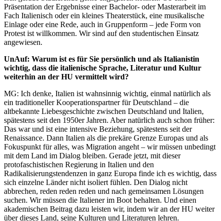
Präsentation der Ergebnisse einer Bachelor- oder Masterarbeit im
Fach Italienisch oder ein kleines Theaterstück, eine musikalische
Einlage oder eine Rede, auch in Gruppenform – jede Form von
Protest ist willkommen. Wir sind auf den studentischen Einsatz
angewiesen.
UnAuf: Warum ist es für Sie persönlich und als Italianistin
wichtig, dass die italienische Sprache, Literatur und Kultur
weiterhin an der HU vermittelt wird?
MG: Ich denke, Italien ist wahnsinnig wichtig, einmal natürlich als
ein traditioneller Kooperationspartner für Deutschland – die
altbekannte Liebesgeschichte zwischen Deutschland und Italien,
spätestens seit den 1950er Jahren. Aber natürlich auch schon früher:
Das war und ist eine intensive Beziehung, spätestens seit der
Renaissance. Dann Italien als die prekäre Grenze Europas und als
Fokuspunkt für alles, was Migration angeht – wir müssen unbedingt
mit dem Land im Dialog bleiben. Gerade jetzt, mit dieser
protofaschistischen Regierung in Italien und den
Radikalisierungstendenzen in ganz Europa finde ich es wichtig, dass
sich einzelne Länder nicht isoliert fühlen. Den Dialog nicht
abbrechen, reden reden reden und nach gemeinsamen Lösungen
suchen. Wir müssen die Italiener im Boot behalten. Und einen
akademischen Beitrag dazu leisten wir, indem wir an der HU weiter
über dieses Land, seine Kulturen und Literaturen lehren.