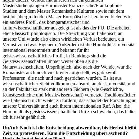
Masterstudiengängen Euromaster Französische/Frankophone
Studien und dem Master Romanische Kulturen sowie mit dem
institutsübergreifenden Master Europäische Literaturen bieten wir
ein anderes Profil, das komparatistischer und
kulturwissenschaftlicher ausgelegt ist als das der FU. Die arbeiten
eher klassisch-philologisch. Die Streichung von Italienisch an
unserer Uni würde also einen wirklichen Verlust bedeuten, ein
Verlust von etwas Eigenem. Außerdem ist die Humboldt-Universität
international renommiert und bekannt für ihr
geisteswissenschaftliches Profil, in Rankings sind die
Geisteswissenschaften immer weiter oben als die
Naturwissenschaften. Ursprünglich, also nach der Wende, war die
Romanistik auch noch viel breiter aufgestellt, es gab zwölf
Professuren, die nach und nach gestrichen wurden. Es ist aus
wissenschaftlicher Sicht vollkommen absurd, an der Universität und
an der Fakultät so stark mit anderen Fächern (wie Geschichte,
Kunstgeschichte und Musikwissenschaft) vernetzte Traditionsfächer
wie Italienisch nicht weiter zu fördern, das schadet der Forschung an
unserer Universität und auch ihrem internationalen Ruf. Also, die
Humboldt als geisteswissenschaftliche Uni zu schwächen, das halte
ich für sehr gefährlich.
UnAuf: Noch ist die Entscheidung abwendbar, bis Herbst bleibt
Zeit, zu protestieren. Kam die Entscheidung überraschend?
Und wie lautet jetzt der Plan?