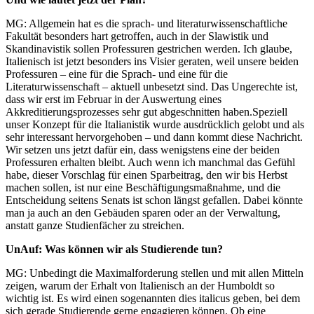
MG: Allgemein hat es die sprach- und literaturwissenschaftliche
Fakultät besonders hart getroffen, auch in der Slawistik und
Skandinavistik sollen Professuren gestrichen werden. Ich glaube,
Italienisch ist jetzt besonders ins Visier geraten, weil unsere beiden
Professuren – eine für die Sprach- und eine für die
Literaturwissenschaft – aktuell unbesetzt sind. Das Ungerechte ist,
dass wir erst im Februar in der Auswertung eines
Akkreditierungsprozesses sehr gut abgeschnitten haben.Speziell
unser Konzept für die Italianistik wurde ausdrücklich gelobt und als
sehr interessant hervorgehoben – und dann kommt diese Nachricht.
Wir setzen uns jetzt dafür ein, dass wenigstens eine der beiden
Professuren erhalten bleibt. Auch wenn ich manchmal das Gefühl
habe, dieser Vorschlag für einen Sparbeitrag, den wir bis Herbst
machen sollen, ist nur eine Beschäftigungsmaßnahme, und die
Entscheidung seitens Senats ist schon längst gefallen. Dabei könnte
man ja auch an den Gebäuden sparen oder an der Verwaltung,
anstatt ganze Studienfächer zu streichen.
UnAuf: Was können wir als Studierende tun?
MG: Unbedingt die Maximalforderung stellen und mit allen Mitteln
zeigen, warum der Erhalt von Italienisch an der Humboldt so
wichtig ist. Es wird einen sogenannten dies italicus geben, bei dem
sich gerade Studierende gerne engagieren können. Ob eine