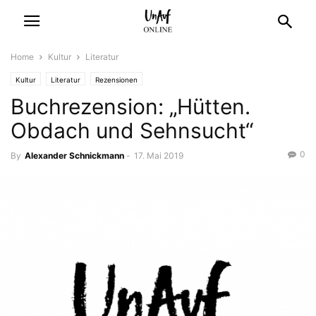
Home
Kultur
Literatur
Kultur
Literatur
Rezensionen
Buchrezension: „Hütten.
Obdach und Sehnsucht“
0
By
Alexander Schnickmann
-
17. Mai 2019