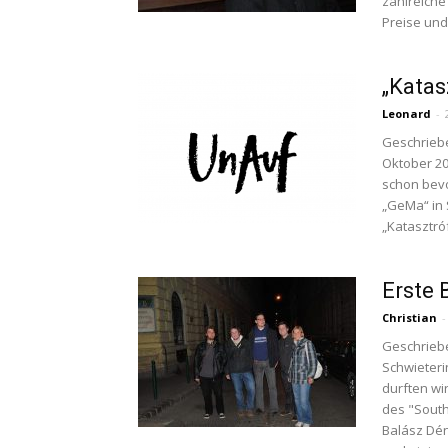
zahlreiche 
Preise und
„Katas
Leonard
-
Geschriebe
Oktober 20
schon bevo
„GeMa“ in 
„Katasztró
Erste
Christian
-
Geschriebe
Schwieteri
durften wi
des "South
Balász Dén