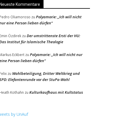
Neueste Kommentare
Polyamorie: „Ich will nicht
Pedro Oliamoroso
zu
nur eine Person lieben dürfen“
Der umstrittenste Ersti der HU:
Emin Özdirek
zu
Das Institut für Islamische Theologie
Polyamorie: „Ich will nicht nur
Markus Eckbert
zu
eine Person lieben dürfen“
Wahlbeteiligung, Dritter Weltkrieg und
Felix
zu
SPD: Elefantenrunde vor der StuPa-Wahl
Kulturkaufhaus mit Kultstatus
Heath Kothahn
zu
weets by UnAuf