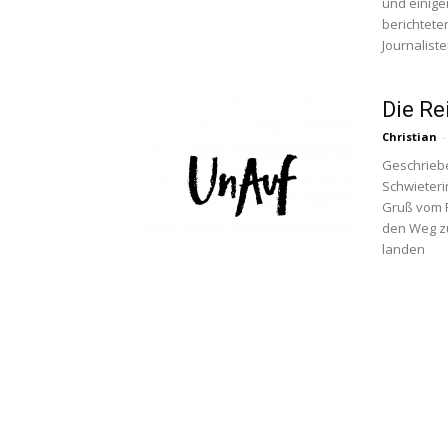
und einig
berichtet
Journalist
Die Re
Christian
-
Geschriebe
Schwieteri
Gruß vom F
den Weg zu
landen