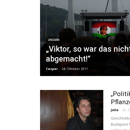
UNGARN
„Viktor, so war das nich
abgemacht!“
Caspar
-
24. Oktober 2011
„Polit
Pflanz
Jelle
-
22. 
Geschriebe
Budapest l