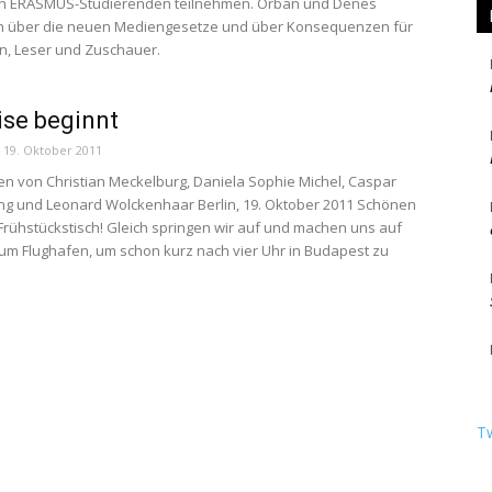
en ERASMUS-Studierenden teilnehmen. Orbán und Dénes
en über die neuen Mediengesetze und über Konsequenzen für
en, Leser und Zuschauer.
ise beginnt
19. Oktober 2011
n von Christian Meckelburg, Daniela Sophie Michel, Caspar
ng und Leonard Wolckenhaar Berlin, 19. Oktober 2011 Schönen
rühstückstisch! Gleich springen wir auf und machen uns auf
m Flughafen, um schon kurz nach vier Uhr in Budapest zu
T