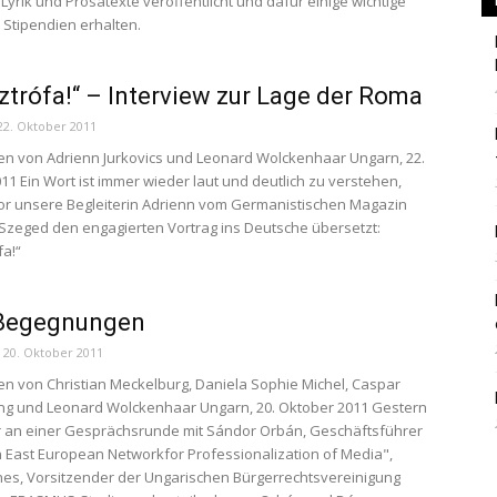
Lyrik und Prosatexte veröffentlicht und dafür einige wichtige
 Stipendien erhalten.
ztrófa!“ – Interview zur Lage der Roma
Berlin
22. Oktober 2011
n von Adrienn Jurkovics und Leonard Wolckenhaar Ungarn, 22.
11 Ein Wort ist immer wieder laut und deutlich zu verstehen,
r unsere Begleiterin Adrienn vom Germanistischen Magazin
Szeged den engagierten Vortrag ins Deutsche übersetzt:
fa!“
 Begegnungen
20. Oktober 2011
n von Christian Meckelburg, Daniela Sophie Michel, Caspar
ng und Leonard Wolckenhaar Ungarn, 20. Oktober 2011 Gestern
r an einer Gesprächsrunde mit Sándor Orbán, Geschäftsführer
 East European Networkfor Professionalization of Media",
es, Vorsitzender der Ungarischen Bürgerrechtsvereinigung