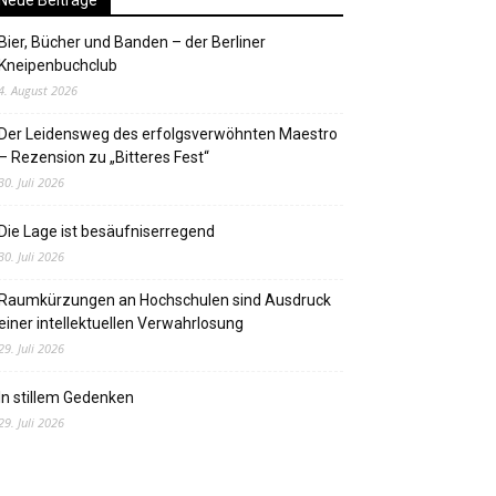
Neue Beiträge
Bier, Bücher und Banden – der Berliner
Kneipenbuchclub
4. August 2026
Der Leidensweg des erfolgsverwöhnten Maestro
– Rezension zu „Bitteres Fest“
30. Juli 2026
Die Lage ist besäufniserregend
30. Juli 2026
Raumkürzungen an Hochschulen sind Ausdruck
einer intellektuellen Verwahrlosung
29. Juli 2026
In stillem Gedenken
29. Juli 2026