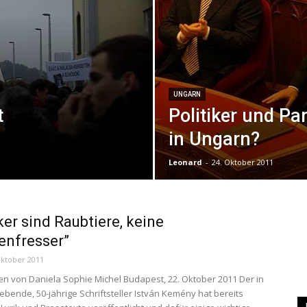
|
UNGARN
t
Politiker und Par
Studierendenzeitung
in Ungarn?
Leonard
-
24. Oktober 2011
der
iker sind Raubtiere, keine
enfresser”
Oktober 2011
n von Daniela Sophie Michel Budapest, 22. Oktober 2011 Der in
HU
ebende, 50-jährige Schriftsteller István Kemény hat bereits