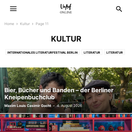
Home
Kultur
Page 11
KULTUR
INTERNATIONALES LITERATURFESTIVAL BERLIN
LITERATUR
LITERATUR
MUSIK
THEATER
THEATER
Bier, Bücher und Banden – der Berliner
Kneipenbuchclub
Maxim Louis Casimir Gocht
-
4. August 2026