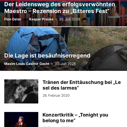
Der Leidensweg des erfolgsverwöhnten
Maestro – Rezension zu „Bitteres Fest“
Finn Oster
und
Kaspar Preuss
-
30. Juli 2026
Die Lage ist besäufniserregend
Maxim Louis Casimir Gocht
-
30. Juli 2026
Tränen der Enttäuschung bei „Le
sel des larmes“
28. Februar 2020
Konzertkritik – „Tonight you
belong to me“