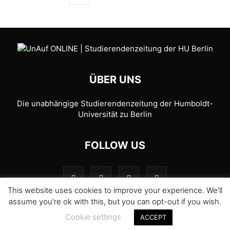
ÜBER UNS
Die unabhängige Studierendenzeitung der Humboldt-
Universität zu Berlin
FOLLOW US
This website uses cookies to improve your experience. We'll
assume you're ok with this, but you can opt-out if you wish.
Cookie settings
ACCEPT
© 1989-2026 UnAufgefordert