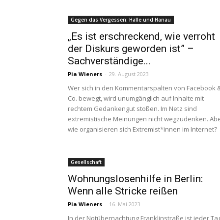
Gegen das Vergessen: Halle und Hanau
„Es ist erschreckend, wie verroht
der Diskurs geworden ist” –
Sachverständige...
Pia Wieners
-
29. August 2023
Wer sich in den Kommentarspalten von Facebook 
Co. bewegt, wird unumgänglich auf Inhalte mit
rechtem Gedankengut stoßen. Im Netz sind
extremistische Meinungen nicht wegzudenken. Ab
wie organisieren sich Extremist*innen im Internet?
Gesellschaft
Wohnungslosenhilfe in Berlin:
Wenn alle Stricke reißen
Pia Wieners
-
16. Mai 2023
In der Notübernachtung Franklinstraße ist jeder Ta