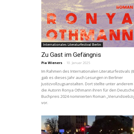
Internationales Literaturfestival Berlin
Zu Gast im Gefängnis
Pia Wieners
-
10. Januar 2025
Im Rahmen des Internationalen Literaturfestivals (I
gab es dieses Jahr auch Lesungen in Berliner
Justizvollzugsanstalten. Dort stellte unter anderem
die Autorin Ronya Othmann ihren für den Deutsch
Buchpreis 2024 nominierten Roman „Vierundsiebzi
vor.