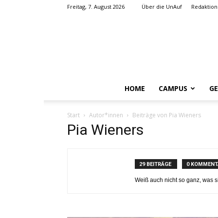
Freitag, 7. August 2026
Über die UnAuf
Redaktion
HOME
CAMPUS
GE
Start
Autor*innen
Beiträge von Pia Wieners
Pia Wieners
29 BEITRÄGE
0 KOMMENT
Weiß auch nicht so ganz, was si