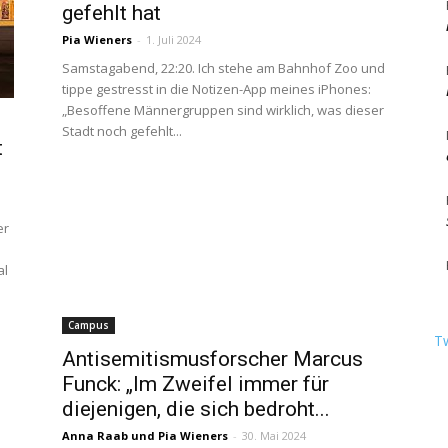
gefehlt hat
Pia Wieners
-
1. Juli 2024
Samstagabend, 22:20. Ich stehe am Bahnhof Zoo und
tippe gestresst in die Notizen-App meines iPhones:
Berlin
„Besoffene Männergruppen sind wirklich, was dieser
Stadt noch gefehlt...
t
er
al
Campus
T
Antisemitismusforscher Marcus
Funck: „Im Zweifel immer für
diejenigen, die sich bedroht...
Anna Raab
und
Pia Wieners
-
30. Mai 2024