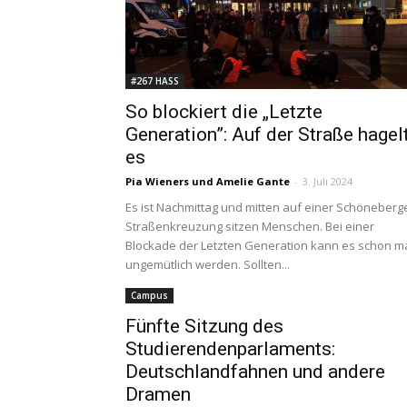
#267 HASS
So blockiert die „Letzte
Generation”: Auf der Straße hagel
es
Pia Wieners
und
Amelie Gante
-
3. Juli 2024
Es ist Nachmittag und mitten auf einer Schöneberg
Straßenkreuzung sitzen Menschen. Bei einer
Blockade der Letzten Generation kann es schon m
ungemütlich werden. Sollten...
Campus
Fünfte Sitzung des
Studierendenparlaments:
Deutschlandfahnen und andere
Dramen