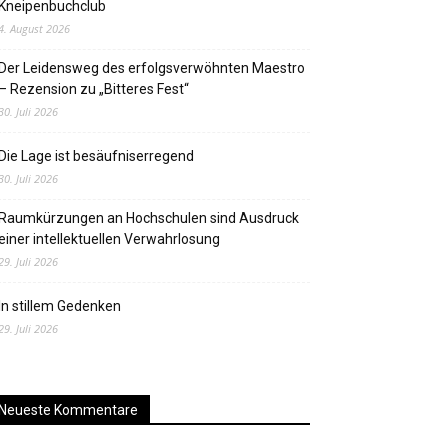
Kneipenbuchclub
4. August 2026
Der Leidensweg des erfolgsverwöhnten Maestro
– Rezension zu „Bitteres Fest“
30. Juli 2026
Die Lage ist besäufniserregend
30. Juli 2026
Raumkürzungen an Hochschulen sind Ausdruck
einer intellektuellen Verwahrlosung
29. Juli 2026
In stillem Gedenken
29. Juli 2026
Neueste Kommentare