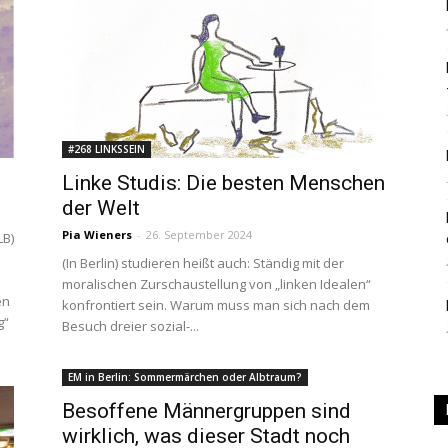
|
#268 LINKSSEIN
Studierendenzeitung
Linke Studis: Die besten Menschen
der Welt
Pia Wieners
-
26. September 2024
LB)
(In Berlin) studieren heißt auch: Ständig mit der
moralischen Zurschaustellung von „linken Idealen“
der
en
konfrontiert sein. Warum muss man sich nach dem
g“
Besuch dreier sozial-...
EM in Berlin: Sommermärchen oder Albtraum?
Besoffene Männergruppen sind
HU
wirklich, was dieser Stadt noch