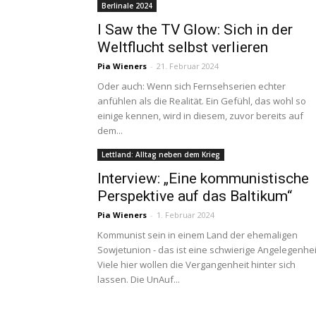
Berlinale 2024
I Saw the TV Glow: Sich in der
Weltflucht selbst verlieren
Pia Wieners
-
21. Februar 2024
Oder auch: Wenn sich Fernsehserien echter
anfühlen als die Realität. Ein Gefühl, das wohl so
einige kennen, wird in diesem, zuvor bereits auf
dem...
Lettland: Alltag neben dem Krieg
Interview: „Eine kommunistische
Perspektive auf das Baltikum“
Pia Wieners
-
1. Februar 2024
Kommunist sein in einem Land der ehemaligen
Sowjetunion - das ist eine schwierige Angelegenhei
Viele hier wollen die Vergangenheit hinter sich
lassen. Die UnAuf...