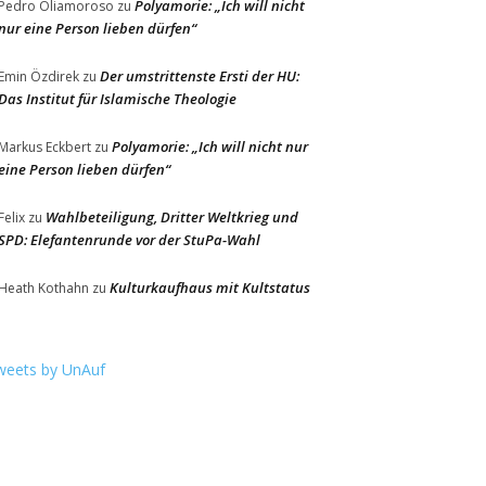
Polyamorie: „Ich will nicht
Pedro Oliamoroso
zu
nur eine Person lieben dürfen“
Der umstrittenste Ersti der HU:
Emin Özdirek
zu
Das Institut für Islamische Theologie
Polyamorie: „Ich will nicht nur
Markus Eckbert
zu
eine Person lieben dürfen“
Wahlbeteiligung, Dritter Weltkrieg und
Felix
zu
SPD: Elefantenrunde vor der StuPa-Wahl
Kulturkaufhaus mit Kultstatus
Heath Kothahn
zu
weets by UnAuf