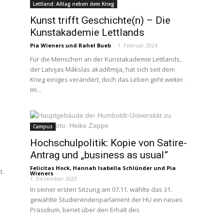
Lettland: Alltag neben dem Krieg
Kunst trifft Geschichte(n) – Die
Kunstakademie Lettlands
Pia Wieners
und
Rahel Bueb
-
1. Februar 2024
Für die Menschen an der Kunstakademie Lettlands,
der Latvijas Mākslas akadēmija, hat sich seit dem
Krieg einiges verändert, doch das Leben geht weiter.
Im...
Campus
Hochschulpolitik: Kopie von Satire-
Antrag und „business as usual”
Felicitas Hock
,
Hannah Isabella Schlünder
und
Pia
t.
Wieners
-
1. Dezember 2023
In seiner ersten Sitzung am 07.11. wählte das 31.
gewählte Studierendenparlament der HU ein neues
Präsidium, beriet über den Erhalt des