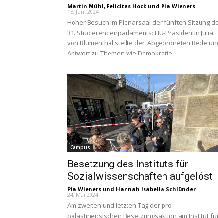
Martin Mühl
,
Felicitas Hock
und
Pia Wieners
-
15. Juni 2024
Hoher Besuch im Plenarsaal der fünften Sitzung d
31. Studierendenparlaments: HU-Präsidentin Julia
von Blumenthal stellte den Abgeordneten Rede un
Antwort zu Themen wie Demokratie,...
Campus
Besetzung des Instituts für
Sozialwissenschaften aufgelöst
Pia Wieners
und
Hannah Isabella Schlünder
-
24. Mai 2024
Am zweiten und letzten Tag der pro-
palästinensischen Besetzungsaktion am Institut fü