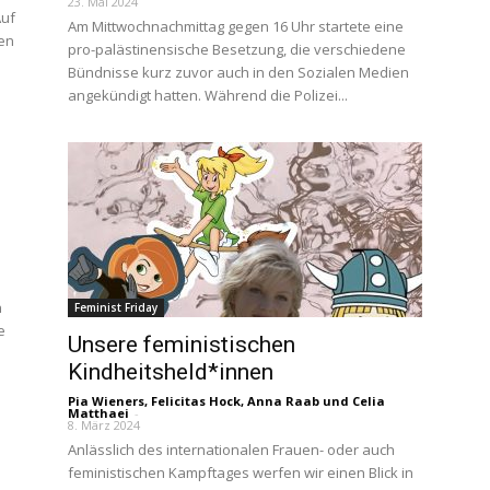
23. Mai 2024
Auf
Am Mittwochnachmittag gegen 16 Uhr startete eine
en
pro-palästinensische Besetzung, die verschiedene
Bündnisse kurz zuvor auch in den Sozialen Medien
angekündigt hatten. Während die Polizei...
n
Feminist Friday
e
Unsere feministischen
Kindheitsheld*innen
Pia Wieners
,
Felicitas Hock
,
Anna Raab
und
Celia
Matthaei
-
8. März 2024
Anlässlich des internationalen Frauen- oder auch
feministischen Kampftages werfen wir einen Blick in