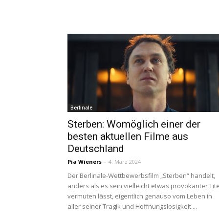
Berlinale
Sterben: Womöglich einer der
besten aktuellen Filme aus
Deutschland
Pia Wieners
-
4. März 2024
Der Berlinale-Wettbewerbsfilm „Sterben“ handelt,
anders als es sein vielleicht etwas provokanter Tite
vermuten lässt, eigentlich genauso vom Leben in
aller seiner Tragik und Hoffnungslosigkeit....