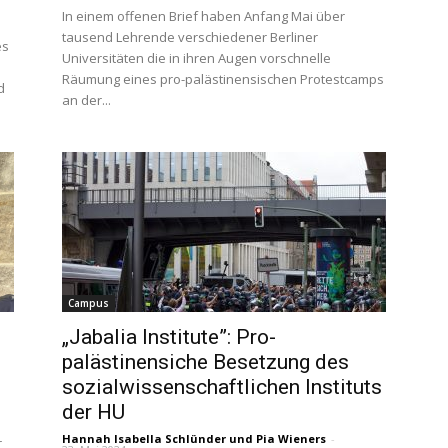
In einem offenen Brief haben Anfang Mai über
tausend Lehrende verschiedener Berliner
es
Universitäten die in ihren Augen vorschnelle
Räumung eines pro-palästinensischen Protestcamps
d
an der...
Campus
„Jabalia Institute”: Pro-
palästinensiche Besetzung des
sozialwissenschaftlichen Instituts
der HU
Hannah Isabella Schlünder
und
Pia Wieners
-
r