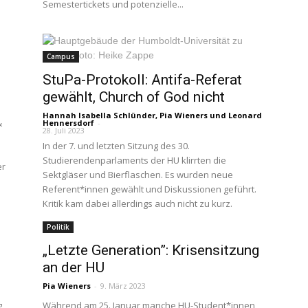
Semestertickets und potenzielle...
Campus
StuPa-Protokoll: Antifa-Referat
gewählt, Church of God nicht
Hannah Isabella Schlünder
,
Pia Wieners
und
Leonard
&
Hennersdorf
-
28. Juli 2023
In der 7. und letzten Sitzung des 30.
Studierendenparlaments der HU klirrten die
er
Sektgläser und Bierflaschen. Es wurden neue
Referent*innen gewählt und Diskussionen geführt.
Kritik kam dabei allerdings auch nicht zu kurz.
Politik
„Letzte Generation”: Krisensitzung
an der HU
Pia Wieners
-
9. März 2023
g
Während am 25. Januar manche HU-Student*innen