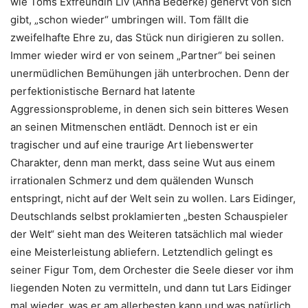
wie Toms Exfreundin Liv (Anna Bederke) genervt von sich
gibt, „schon wieder“ umbringen will. Tom fällt die
zweifelhafte Ehre zu, das Stück nun dirigieren zu sollen.
Immer wieder wird er von seinem „Partner“ bei seinen
unermüdlichen Bemühungen jäh unterbrochen. Denn der
perfektionistische Bernard hat latente
Aggressionsprobleme, in denen sich sein bitteres Wesen
an seinen Mitmenschen entlädt. Dennoch ist er ein
tragischer und auf eine traurige Art liebenswerter
Charakter, denn man merkt, dass seine Wut aus einem
irrationalen Schmerz und dem quälenden Wunsch
entspringt, nicht auf der Welt sein zu wollen. Lars Eidinger,
Deutschlands selbst proklamierten „besten Schauspieler
der Welt“ sieht man des Weiteren tatsächlich mal wieder
eine Meisterleistung abliefern. Letztendlich gelingt es
seiner Figur Tom, dem Orchester die Seele dieser vor ihm
liegenden Noten zu vermitteln, und dann tut Lars Eidinger
mal wieder, was er am allerbesten kann und was natürlich