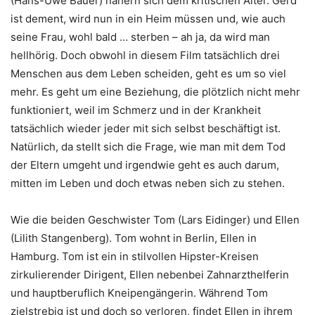
(Hans-Uwe Bauer) nähern sich dem kritischen Alter. Gerd
ist dement, wird nun in ein Heim müssen und, wie auch
seine Frau, wohl bald … sterben – ah ja, da wird man
hellhörig. Doch obwohl in diesem Film tatsächlich drei
Menschen aus dem Leben scheiden, geht es um so viel
mehr. Es geht um eine Beziehung, die plötzlich nicht mehr
funktioniert, weil im Schmerz und in der Krankheit
tatsächlich wieder jeder mit sich selbst beschäftigt ist.
Natürlich, da stellt sich die Frage, wie man mit dem Tod
der Eltern umgeht und irgendwie geht es auch darum,
mitten im Leben und doch etwas neben sich zu stehen.
Wie die beiden Geschwister Tom (Lars Eidinger) und Ellen
(Lilith Stangenberg). Tom wohnt in Berlin, Ellen in
Hamburg. Tom ist ein in stilvollen Hipster-Kreisen
zirkulierender Dirigent, Ellen nebenbei Zahnarzthelferin
und hauptberuflich Kneipengängerin. Während Tom
zielstrebig ist und doch so verloren, findet Ellen in ihrem