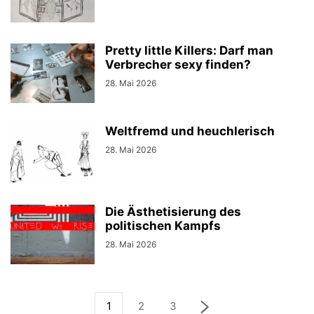
UKRAINE
UNGARN
UNTER DRUCK
WWW.JOURNALISTISCHE-VERANTWORTUNG.DE
Pretty little Killers: Darf man
Verbrecher sexy finden?
28. Mai 2026
Weltfremd und heuchlerisch
28. Mai 2026
Die Ästhetisierung des
politischen Kampfs
28. Mai 2026
1
2
3