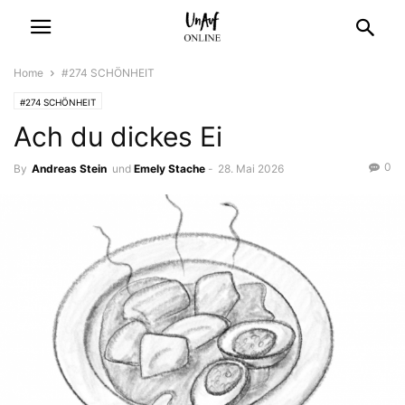
Home
#274 SCHÖNHEIT
#274 SCHÖNHEIT
Ach du dickes Ei
0
By
Andreas Stein
und
Emely Stache
-
28. Mai 2026