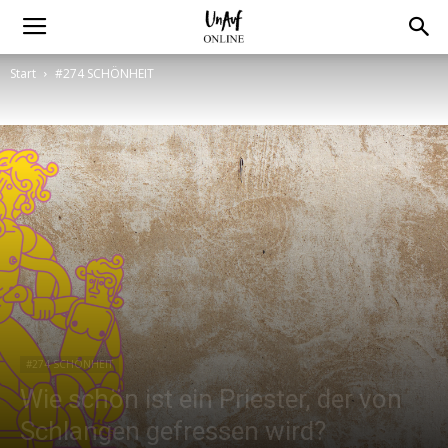
Start
#274 SCHÖNHEIT
#274 SCHÖNHEIT
Wie schön ist ein Priester, der von
Schlangen gefressen wird?