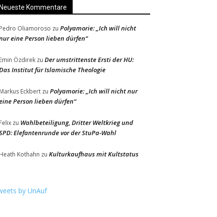
Neueste Kommentare
Polyamorie: „Ich will nicht
Pedro Oliamoroso
zu
nur eine Person lieben dürfen“
Der umstrittenste Ersti der HU:
Emin Özdirek
zu
Das Institut für Islamische Theologie
Polyamorie: „Ich will nicht nur
Markus Eckbert
zu
eine Person lieben dürfen“
Wahlbeteiligung, Dritter Weltkrieg und
Felix
zu
SPD: Elefantenrunde vor der StuPa-Wahl
Kulturkaufhaus mit Kultstatus
Heath Kothahn
zu
weets by UnAuf