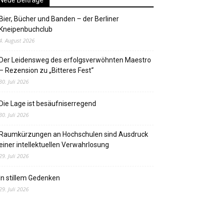
Neue Beiträge
Bier, Bücher und Banden – der Berliner
Kneipenbuchclub
4. August 2026
Der Leidensweg des erfolgsverwöhnten Maestro
– Rezension zu „Bitteres Fest“
30. Juli 2026
Die Lage ist besäufniserregend
30. Juli 2026
Raumkürzungen an Hochschulen sind Ausdruck
einer intellektuellen Verwahrlosung
29. Juli 2026
In stillem Gedenken
29. Juli 2026