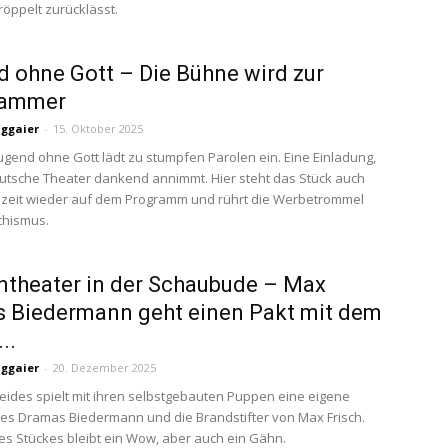
öppelt zurücklässt.
 ohne Gott – Die Bühne wird zur
ammer
uggaier
-
15. Oktober 2025
ugend ohne Gott lädt zu stumpfen Parolen ein. Eine Einladung,
utsche Theater dankend annimmt. Hier steht das Stück auch
lzeit wieder auf dem Programm und rührt die Werbetrommel
chismus.
theater in der Schaubude – Max
s Biedermann geht einen Pakt mit dem
..
uggaier
-
20. Dezember 2025
Zeides spielt mit ihren selbstgebauten Puppen eine eigene
es Dramas Biedermann und die Brandstifter von Max Frisch.
s Stückes bleibt ein Wow, aber auch ein Gähn.