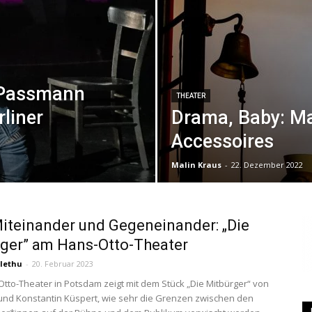
|
e Passmann
THEATER
rliner
Drama, Baby: Ma
Studierendenzeitung
Accessoires
Malin Kraus
-
22. Dezember 2022
der
teinander und Gegeneinander: „Die
ger” am Hans-Otto-Theater
lethu
-
20. Februar 2023
tto-Theater in Potsdam zeigt mit dem Stück „Die Mitbürger“ von
HU
nd Konstantin Küspert, wie sehr die Grenzen zwischen den