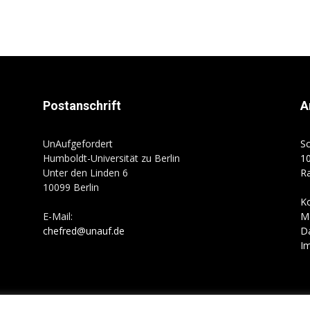
Postanschrift
A
UnAufgefordert
Sc
Humboldt-Universität zu Berlin
10
Unter den Linden 6
R
10099 Berlin
K
E-Mail:
M
chefred@unauf.de
D
I