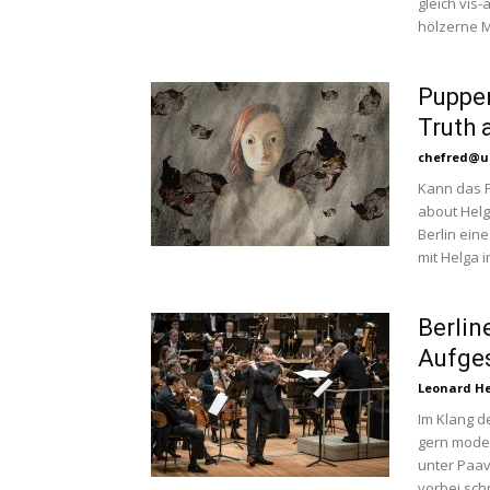
gleich vis
hölzerne M
Puppen
Truth 
chefred@u
Kann das P
about Helg
Berlin ein
mit Helga i
Berlin
Aufge
Leonard H
Im Klang d
gern mode
unter Paav
vorbei sc