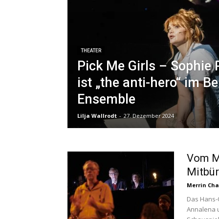
THEATER
Pick Me Girls – Sophi
ist „the anti-hero“ im Be
Ensemble
Lilja Wallrodt
-
27. Dezember 2024
Vom Mi
Mitbür
Merrin Cha
Das Hans-O
Annalena u