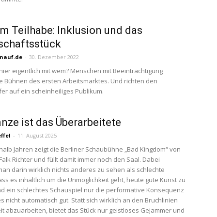
um Teilhabe: Inklusion und das
schaftsstück
nauf.de
-
30. Dezember 2022
 hier eigentlich mit wem? Menschen mit Beeinträchtigung
e Bühnen des ersten Arbeitsmarktes. Und richten den
er auf ein scheinheiliges Publikum.
nze ist das Überarbeitete
ffel
-
11. August 2025
nhalb Jahren zeigt die Berliner Schaubühne „Bad Kingdom“ von
Falk Richter und füllt damit immer noch den Saal. Dabei
n darin wirklich nichts anderes zu sehen als schlechte
ss es inhaltlich um die Unmöglichkeit geht, heute gute Kunst zu
 ein schlechtes Schauspiel nur die performative Konsequenz
es nicht automatisch gut. Statt sich wirklich an den Bruchlinien
it abzuarbeiten, bietet das Stück nur geistloses Gejammer und