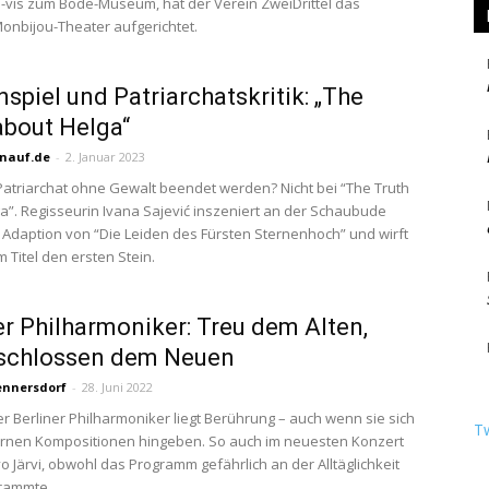
-a-vis zum Bode-Museum, hat der Verein ZweiDrittel das
onbijou-Theater aufgerichtet.
spiel und Patriarchatskritik: „The
about Helga“
nauf.de
-
2. Januar 2023
atriarchat ohne Gewalt beendet werden? Nicht bei “The Truth
a”. Regisseurin Ivana Sajević inszeniert an der Schaubude
e Adaption von “Die Leiden des Fürsten Sternenhoch” und wirft
m Titel den ersten Stein.
er Philharmoniker: Treu dem Alten,
schlossen dem Neuen
ennersdorf
-
28. Juni 2022
er Berliner Philharmoniker liegt Berührung – auch wenn sie sich
T
rnen Kompositionen hingeben. So auch im neuesten Konzert
o Järvi, obwohl das Programm gefährlich an der Alltäglichkeit
hrammte.