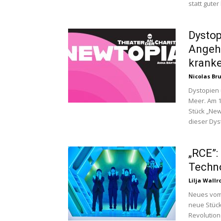
statt gute
Dystop
Angehe
kranke
Nicolas Br
Dystopien 
Meer. Am 1
Stück „New
dieser Dys
„RCE”:
Techn
Lilja Wallr
Neues vom 
neue Stück 
Revolution