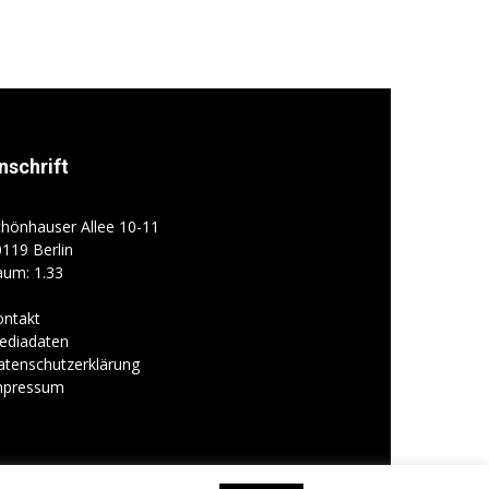
nschrift
hönhauser Allee 10-11
119 Berlin
aum: 1.33
ontakt
ediadaten
atenschutzerklärung
mpressum