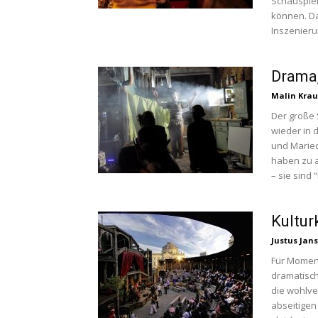
Schauspie
können. Da
Inszenieru
Drama,
Malin Krau
Der große
wieder in 
und Maried
haben zu a
– sie sind
Kultu
Justus Jan
Für Moment
dramatisch
die wohlve
abseitigen