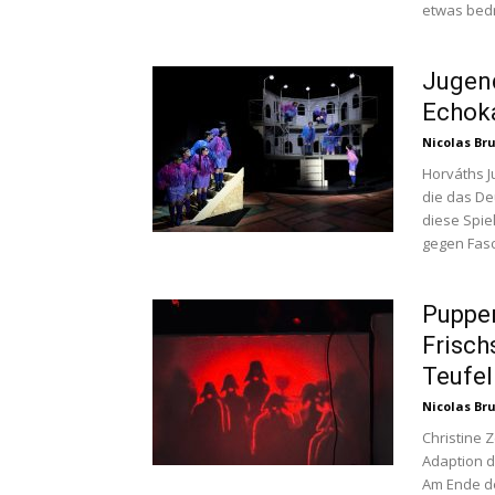
etwas bedr
Jugend
Echok
Nicolas Br
Horváths J
die das De
diese Spie
gegen Fas
Puppen
Frisch
Teufel.
Nicolas Br
Christine 
Adaption d
Am Ende de