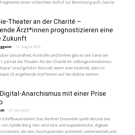
r Fragmente einen schlechten Aufruf zur Besinnung aufs Ganze.
ie-Theater an der Charité –
nde Ärzt*innen prognostizieren eine
 Zukunft
uggaier
-
13. August 2025
über Gesundheit, Kontrolle und Einheit gibt es wie Sand am
1. Juli hat die Theater-AG der Charité ihr selbstgeschriebenes
topia“ uraufgeführt. Reizvoll, wenn man bedenkt, dass in
topie 20 angehende Ärzt*innen auf der Bühne stehen.
 Digital-Anarchismus mit einer Prise
o
odt
-
27. Juni 2024
Schiffbauerdamm: Das Berliner Ensemble spielt derzeit das
von Sybille Berg. Hier wird eine anti-kapitalistische, digitale
 inszeniert, die den Zuschauenden aufnimmt, umherwirbelt und