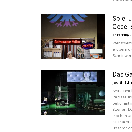
Spiel 
Gesell
chefred@u
Wer spielt
erobern di
Scheinwerf
Das Ga
Judith Sche
Seit einei
Regisseur 
bekommt ma
Szenen. Da
machen und
ist, macht 
unserer Ze