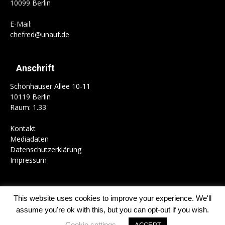
10099 Berlin
E-Mail:
chefred@unauf.de
Anschrift
Schönhauser Allee 10-11
10119 Berlin
Raum: 1.33
Kontakt
Mediadaten
Datenschutzerklärung
Impressum
This website uses cookies to improve your experience. We'll
Home
Campus
Gesellschaft
Politik
Kultur
Schwerpunkte
assume you're ok with this, but you can opt-out if you wish.
Kolumnen
Mitmachen
Cookie settings