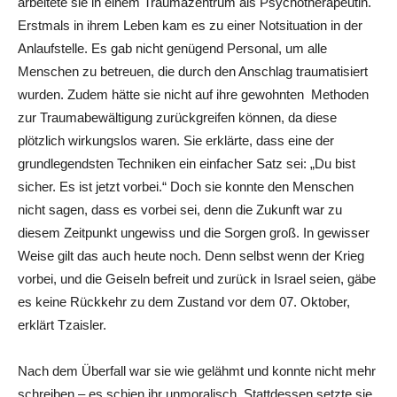
arbeitete sie in einem Traumazentrum als Psychotherapeutin.
Erstmals in ihrem Leben kam es zu einer Notsituation in der
Anlaufstelle. Es gab nicht genügend Personal, um alle
Menschen zu betreuen, die durch den Anschlag traumatisiert
wurden. Zudem hätte sie nicht auf ihre gewohnten Methoden
zur Traumabewältigung zurückgreifen können, da diese
plötzlich wirkungslos waren. Sie erklärte, dass eine der
grundlegendsten Techniken ein einfacher Satz sei: „Du bist
sicher. Es ist jetzt vorbei.“ Doch sie konnte den Menschen
nicht sagen, dass es vorbei sei, denn die Zukunft war zu
diesem Zeitpunkt ungewiss und die Sorgen groß. In gewisser
Weise gilt das auch heute noch. Denn selbst wenn der Krieg
vorbei, und die Geiseln befreit und zurück in Israel seien, gäbe
es keine Rückkehr zu dem Zustand vor dem 07. Oktober,
erklärt Tzaisler.
Nach dem Überfall war sie wie gelähmt und konnte nicht mehr
schreiben – es schien ihr unmoralisch. Stattdessen setzte sie