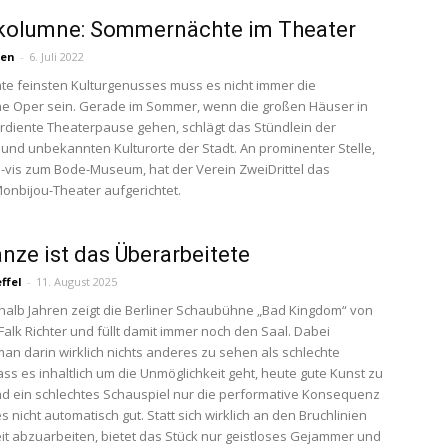
rkolumne: Sommernächte im Theater
sen
-
6. Juli 2022
e feinsten Kulturgenusses muss es nicht immer die
e Oper sein. Gerade im Sommer, wenn die großen Häuser in
rdiente Theaterpause gehen, schlägt das Stündlein der
 und unbekannten Kulturorte der Stadt. An prominenter Stelle,
-a-vis zum Bode-Museum, hat der Verein ZweiDrittel das
onbijou-Theater aufgerichtet.
nze ist das Überarbeitete
ffel
-
11. August 2025
nhalb Jahren zeigt die Berliner Schaubühne „Bad Kingdom“ von
Falk Richter und füllt damit immer noch den Saal. Dabei
n darin wirklich nichts anderes zu sehen als schlechte
ss es inhaltlich um die Unmöglichkeit geht, heute gute Kunst zu
 ein schlechtes Schauspiel nur die performative Konsequenz
es nicht automatisch gut. Statt sich wirklich an den Bruchlinien
it abzuarbeiten, bietet das Stück nur geistloses Gejammer und