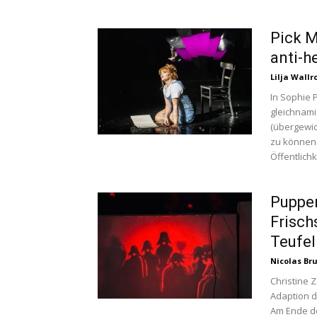
Pick M
anti-h
Lilja Wallr
In Sophie 
gleichnami
(übergewi
zu können 
Öffentlichk
Puppen
Frisch
Teufel.
Nicolas Br
Christine 
Adaption d
Am Ende de