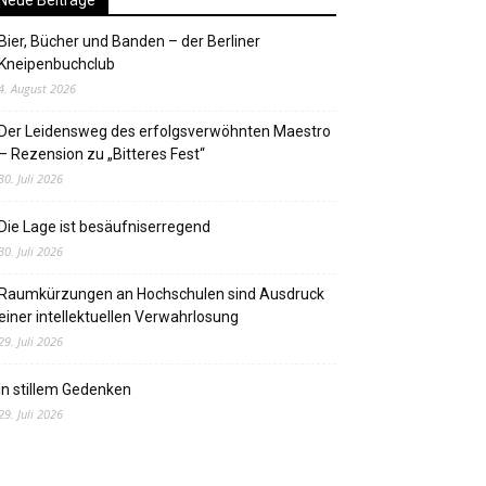
Neue Beiträge
Bier, Bücher und Banden – der Berliner
Kneipenbuchclub
4. August 2026
Der Leidensweg des erfolgsverwöhnten Maestro
– Rezension zu „Bitteres Fest“
30. Juli 2026
Die Lage ist besäufniserregend
30. Juli 2026
Raumkürzungen an Hochschulen sind Ausdruck
einer intellektuellen Verwahrlosung
29. Juli 2026
In stillem Gedenken
29. Juli 2026