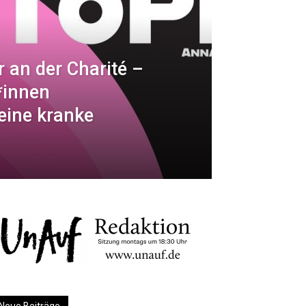
 an der Charité –
*innen
eine kranke