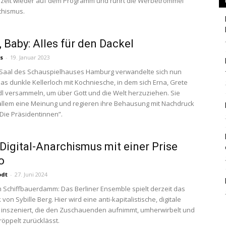
lzeit wieder auf dem Programm und rührt die Werbetrommel
chismus.
 Baby: Alles für den Dackel
Berlin
s
-
19. Januar 2023
 Saal des Schauspielhauses Hamburg verwandelte sich nun
das dunkle Kellerloch mit Kochniesche, in dem sich Erna, Grete
l versammeln, um über Gott und die Welt herzuziehen. Sie
llem eine Meinung und regieren ihre Behausung mit Nachdruck
 “Die Präsidentinnen”.
 Digital-Anarchismus mit einer Prise
o
odt
-
27. Juni 2024
Schiffbauerdamm: Das Berliner Ensemble spielt derzeit das
von Sybille Berg. Hier wird eine anti-kapitalistische, digitale
 inszeniert, die den Zuschauenden aufnimmt, umherwirbelt und
öppelt zurücklässt.