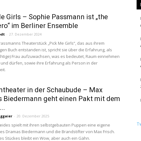
e Girls – Sophie Passmann ist „the
ero“ im Berliner Ensemble
odt
-
27. Dezember 2024
Passmanns Theaterstück „Pick Me Girls“, das aus ihrem
gen Buch entstanden ist, spricht sie über die Erfahrung, als
chtige) Frau aufzuwachsen, was es bedeutet, Raum einnehmen
und dürfen, sowie ihre Erfahrung als Person in der
eit.
theater in der Schaubude – Max
s Biedermann geht einen Pakt mit dem
..
uggaier
-
20. Dezember 2025
T
Zeides spielt mit ihren selbstgebauten Puppen eine eigene
es Dramas Biedermann und die Brandstifter von Max Frisch.
s Stückes bleibt ein Wow, aber auch ein Gähn.