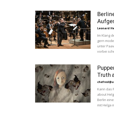
Berlin
Aufge
Leonard H
Im Klang d
gern mode
unter Paav
vorbei sc
Puppen
Truth 
chefred@u
Kann das P
about Helg
Berlin ein
mit Helga i