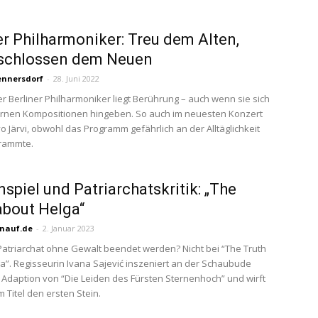
er Philharmoniker: Treu dem Alten,
schlossen dem Neuen
ennersdorf
-
28. Juni 2022
er Berliner Philharmoniker liegt Berührung – auch wenn sie sich
rnen Kompositionen hingeben. So auch im neuesten Konzert
o Järvi, obwohl das Programm gefährlich an der Alltäglichkeit
hrammte.
spiel und Patriarchatskritik: „The
about Helga“
nauf.de
-
2. Januar 2023
atriarchat ohne Gewalt beendet werden? Nicht bei “The Truth
a”. Regisseurin Ivana Sajević inszeniert an der Schaubude
e Adaption von “Die Leiden des Fürsten Sternenhoch” und wirft
m Titel den ersten Stein.