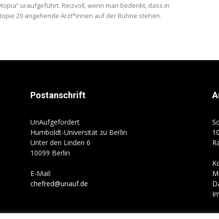
topia“ uraufgeführt. Reizvoll, wenn man bedenkt, dass in
topie 20 angehende Ärzt*innen auf der Bühne stehen.
Postanschrift
A
UnAufgefordert
Sc
Humboldt-Universität zu Berlin
10
Unter den Linden 6
R
10099 Berlin
K
E-Mail:
M
chefred@unauf.de
D
I