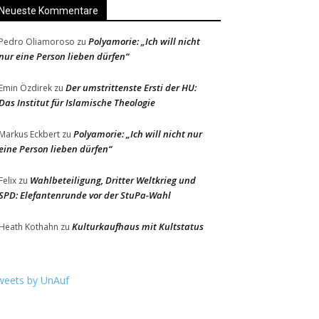
Neueste Kommentare
Polyamorie: „Ich will nicht
Pedro Oliamoroso
zu
nur eine Person lieben dürfen“
Der umstrittenste Ersti der HU:
Emin Özdirek
zu
Das Institut für Islamische Theologie
Polyamorie: „Ich will nicht nur
Markus Eckbert
zu
eine Person lieben dürfen“
Wahlbeteiligung, Dritter Weltkrieg und
Felix
zu
SPD: Elefantenrunde vor der StuPa-Wahl
Kulturkaufhaus mit Kultstatus
Heath Kothahn
zu
weets by UnAuf