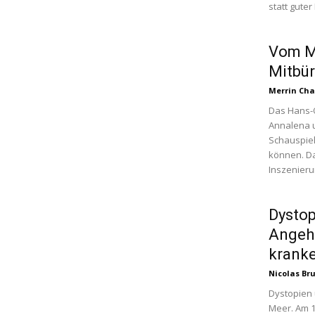
statt gute
Vom Mi
Mitbür
Merrin Cha
Das Hans-O
Annalena u
Schauspie
können. Da
Inszenieru
Dystop
Angehe
kranke
Nicolas Br
Dystopien 
Meer. Am 1