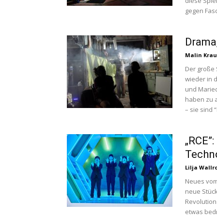
diese Spie
gegen Fas
Drama,
Malin Krau
Der große
wieder in 
und Maried
haben zu a
– sie sind
„RCE”:
Techn
Lilja Wallr
Neues vom 
neue Stück 
Revolution
etwas bedr