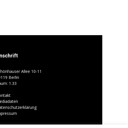
nschrift
hönhauser Allee 10-11
119 Berlin
aum: 1.33
ontakt
ediadaten
atenschutzerklärung
mpressum