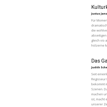
Kultu
Justus Jan
Für Moment
dramatisch
die wohlve
abseitigen
gleich vis
hölzerne M
Das Ga
Judith Sche
Seit einei
Regisseur 
bekommt ma
Szenen. Da
machen und
ist, macht 
unserer Ze