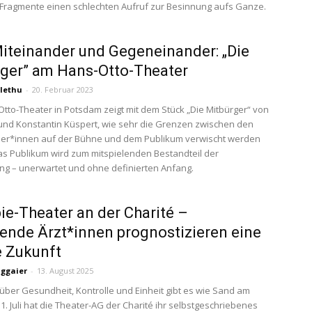
r Fragmente einen schlechten Aufruf zur Besinnung aufs Ganze.
teinander und Gegeneinander: „Die
ger” am Hans-Otto-Theater
lethu
-
20. Februar 2023
tto-Theater in Potsdam zeigt mit dem Stück „Die Mitbürger“ von
nd Konstantin Küspert, wie sehr die Grenzen zwischen den
ler*innen auf der Bühne und dem Publikum verwischt werden
s Publikum wird zum mitspielenden Bestandteil der
ng – unerwartet und ohne definierten Anfang.
ie-Theater an der Charité –
nde Ärzt*innen prognostizieren eine
 Zukunft
uggaier
-
13. August 2025
über Gesundheit, Kontrolle und Einheit gibt es wie Sand am
1. Juli hat die Theater-AG der Charité ihr selbstgeschriebenes