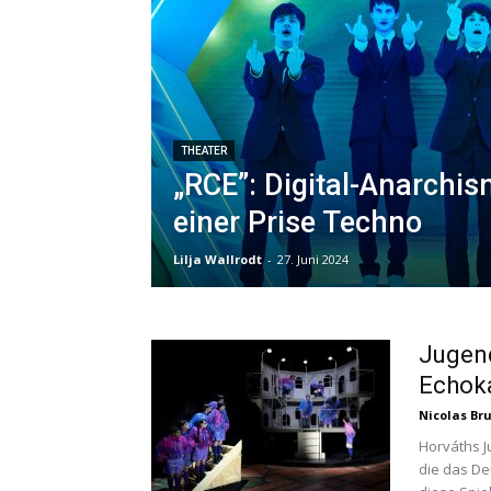
THEATER
„RCE”: Digital-Anarchi
einer Prise Techno
Lilja Wallrodt
-
27. Juni 2024
Jugend
Echok
Nicolas Br
Horváths J
die das De