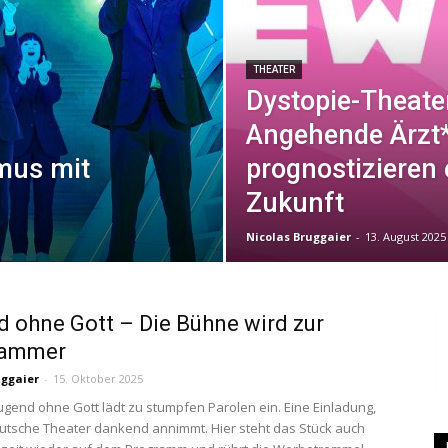
|
THEATER
Dystopie-Theater
Angehende Ärzt
smus mit
prognostizieren 
Studierendenzeitung
Zukunft
Nicolas Bruggaier
-
13. August 2025
der
 ohne Gott – Die Bühne wird zur
ammer
uggaier
-
15. Oktober 2025
ugend ohne Gott lädt zu stumpfen Parolen ein. Eine Einladung,
HU
utsche Theater dankend annimmt. Hier steht das Stück auch