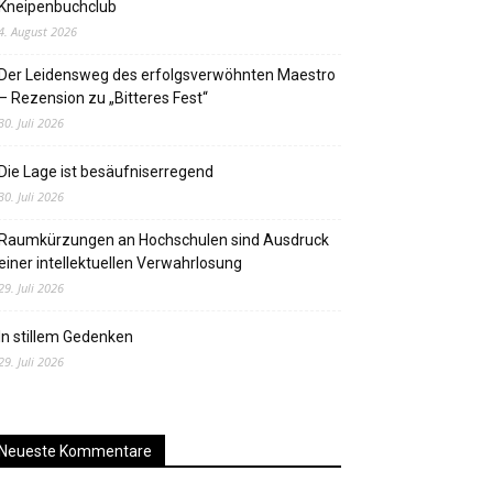
Kneipenbuchclub
4. August 2026
Der Leidensweg des erfolgsverwöhnten Maestro
– Rezension zu „Bitteres Fest“
30. Juli 2026
Die Lage ist besäufniserregend
30. Juli 2026
Raumkürzungen an Hochschulen sind Ausdruck
einer intellektuellen Verwahrlosung
29. Juli 2026
In stillem Gedenken
29. Juli 2026
Neueste Kommentare