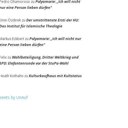
Polyamorie: „Ich will nicht
Pedro Oliamoroso
zu
nur eine Person lieben dürfen“
Der umstrittenste Ersti der HU:
Emin Özdirek
zu
Das Institut für Islamische Theologie
Polyamorie: „Ich will nicht nur
Markus Eckbert
zu
eine Person lieben dürfen“
Wahlbeteiligung, Dritter Weltkrieg und
Felix
zu
SPD: Elefantenrunde vor der StuPa-Wahl
Kulturkaufhaus mit Kultstatus
Heath Kothahn
zu
weets by UnAuf