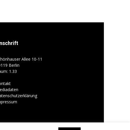
nschrift
hönhauser Allee 10-11
119 Berlin
aum: 1.33
ontakt
ediadaten
atenschutzerklärung
mpressum