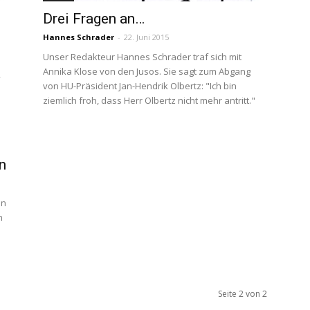
Drei Fragen an…
Hannes Schrader
-
22. Juni 2015
Unser Redakteur Hannes Schrader traf sich mit
Annika Klose von den Jusos. Sie sagt zum Abgang
,
von HU-Präsident Jan-Hendrik Olbertz: "Ich bin
ziemlich froh, dass Herr Olbertz nicht mehr antritt."
n
in
h
Seite 2 von 2