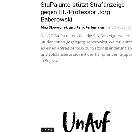
StuPa unterstützt Strafanzeige
gegen HU-Professor Jörg
Baberowski
Max Skowronek
und
Felix Ferlemann
-
21. Oktober 20
Das 27. StuPa unterstützt die Strafanzeige zweier
Studentinnen gegen Jörg Baberowksi. Weiter lehnt
es einen Antrag der SDS zur Satzungsänderung ab
und solidarisierte sich mit den kämpfenden Grupp
in Rojava.
Politik