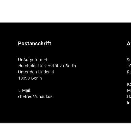
Postanschrift
A
UnAufgefordert
Sc
Humboldt-Universität zu Berlin
10
Unter den Linden 6
R
10099 Berlin
K
E-Mail:
M
chefred@unauf.de
D
I