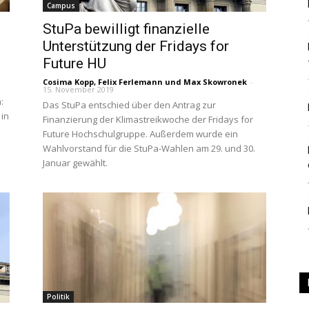
Campus
|
StuPa bewilligt finanzielle
Unterstützung der Fridays for
Future HU
Cosima Kopp
,
Felix Ferlemann
und
Max Skowronek
-
15. November 2019
:
Das StuPa entschied über den Antrag zur
Studierendenzeitung
 in
Finanzierung der Klimastreikwoche der Fridays for
Future Hochschulgruppe. Außerdem wurde ein
Wahlvorstand für die StuPa-Wahlen am 29. und 30.
Januar gewählt.
der
HU
Politik