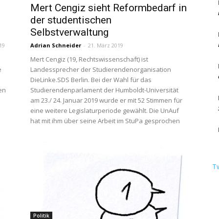
Mert Cengiz sieht Reformbedarf in
der studentischen
Selbstverwaltung
19
Adrian Schneider
-
21. März 2019
Berlin
Mert Cengiz (19, Rechtswissenschaft) ist
e
Landessprecher der Studierendenorganisation
DieLinke.SDS Berlin. Bei der Wahl für das
en
Studierendenparlament der Humboldt-Universität
am 23./ 24. Januar 2019 wurde er mit 52 Stimmen für
eine weitere Legislaturperiode gewählt. Die UnAuf
hat mit ihm über seine Arbeit im StuPa gesprochen
T
Politik