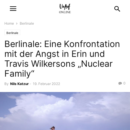
Home
Berlinale
Berlinale
Berlinale: Eine Konfrontation
mit der Angst in Erin und
Travis Wilkersons „Nuclear
Family“
0
By
Nils Katzur
-
19. Februar 2022