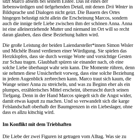
sitzt Marco abseits bei seinem Eistee. Das ist eines der
liebenswürdigen und tiefgehenden Detail, mit denen
Drii Winter
in
Bildsprache und Dialogen nicht geizt. Die Bauern des Ortes
hingegen belustigt nicht allein die Erscheinung Marcos, sondern
auch die innige tiefe Liebe zwischen ihm der schönen Anna. Anna
ist eine alleinerziehende Mutter und niemand im Ort will so recht
daran glauben, dass diese Beziehung halten wird.
Die große Leistung der beiden Laiendarsteller*innen Simon Wisler
und Michèle Brand verdienen einer Würdigung. Sie spielen das
Herzklopfen, dass sie durch wenige Worte und vorsichtige Gesten
zur Schau tragen. Glaubhaft spüren sie einander nach, ob eine
solche Liebe überhaupt wahr sein kann. Die Momente rühren, denn
sie nehmen diese Unsicherheit vorweg, dass eine solche Beziehung
in jedem Augenblick zerbrechen kann. Marco traut sich kaum, die
Wange seiner Anna zu streicheln, und was zu Beginn eher als ein
plumpes, erzählerisches Mittel erscheint, überrascht durch seinen
Tiefgang. Denn in der Hand Marcos spiegelt sich die Angst wider,
damit etwas kaputt zu machen. Und so verwandelt sich die karge
Felslandschaft oberhalb der Baumgrenzen in ein Liebeslager, ohne
dass es allzu kitschig wird.
Im Konflikt mit dem Triebhaften
Die Liebe der zwei Figuren ist getragen vom Alltag. Was sie zu