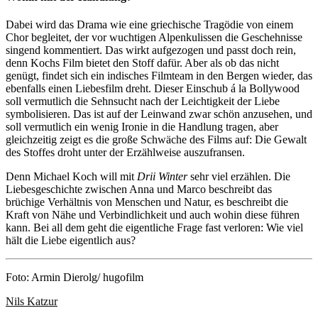
Dabei wird das Drama wie eine griechische Tragödie von einem
Chor begleitet, der vor wuchtigen Alpenkulissen die Geschehnisse
singend kommentiert. Das wirkt aufgezogen und passt doch rein,
denn Kochs Film bietet den Stoff dafür. Aber als ob das nicht
genügt, findet sich ein indisches Filmteam in den Bergen wieder, das
ebenfalls einen Liebesfilm dreht. Dieser Einschub á la Bollywood
soll vermutlich die Sehnsucht nach der Leichtigkeit der Liebe
symbolisieren. Das ist auf der Leinwand zwar schön anzusehen, und
soll vermutlich ein wenig Ironie in die Handlung tragen, aber
gleichzeitig zeigt es die große Schwäche des Films auf: Die Gewalt
des Stoffes droht unter der Erzählweise auszufransen.
Denn Michael Koch will mit
Drii Winter
sehr viel erzählen. Die
Liebesgeschichte zwischen Anna und Marco beschreibt das
brüchige Verhältnis von Menschen und Natur, es beschreibt die
Kraft von Nähe und Verbindlichkeit und auch wohin diese führen
kann. Bei all dem geht die eigentliche Frage fast verloren: Wie viel
hält die Liebe eigentlich aus?
Foto: Armin Dierolg/ hugofilm
Nils Katzur