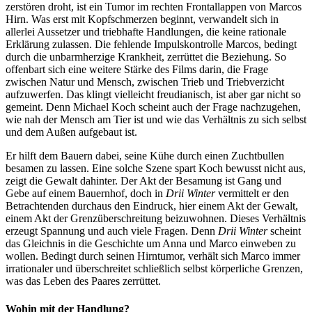
zerstören droht, ist ein Tumor im rechten Frontallappen von Marcos
Hirn. Was erst mit Kopfschmerzen beginnt, verwandelt sich in
allerlei Aussetzer und triebhafte Handlungen, die keine rationale
Erklärung zulassen. Die fehlende Impulskontrolle Marcos, bedingt
durch die unbarmherzige Krankheit, zerrüttet die Beziehung. So
offenbart sich eine weitere Stärke des Films darin, die Frage
zwischen Natur und Mensch, zwischen Trieb und Triebverzicht
aufzuwerfen. Das klingt vielleicht freudianisch, ist aber gar nicht so
gemeint. Denn Michael Koch scheint auch der Frage nachzugehen,
wie nah der Mensch am Tier ist und wie das Verhältnis zu sich selbst
und dem Außen aufgebaut ist.
Er hilft dem Bauern dabei, seine Kühe durch einen Zuchtbullen
besamen zu lassen. Eine solche Szene spart Koch bewusst nicht aus,
zeigt die Gewalt dahinter. Der Akt der Besamung ist Gang und
Gebe auf einem Bauernhof, doch in
Drii Winter
vermittelt er den
Betrachtenden durchaus den Eindruck, hier einem Akt der Gewalt,
einem Akt der Grenzüberschreitung beizuwohnen. Dieses Verhältnis
erzeugt Spannung und auch viele Fragen. Denn
Drii Winter
scheint
das Gleichnis in die Geschichte um Anna und Marco einweben zu
wollen. Bedingt durch seinen Hirntumor, verhält sich Marco immer
irrationaler und überschreitet schließlich selbst körperliche Grenzen,
was das Leben des Paares zerrüttet.
Wohin mit der Handlung?