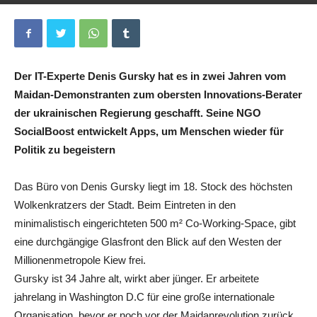
Von
Alma Gretenkord
-
18. März 2019
0
Der IT-Experte Denis Gursky hat es in zwei Jahren vom
Maidan-Demonstranten zum obersten Innovations-Berater
der ukrainischen Regierung geschafft. Seine NGO
SocialBoost entwickelt Apps, um Menschen wieder für
Politik zu begeistern
Das Büro von Denis Gursky liegt im 18. Stock des höchsten
Wolkenkratzers der Stadt. Beim Eintreten in den
minimalistisch eingerichteten 500 m² Co-Working-Space, gibt
eine durchgängige Glasfront den Blick auf den Westen der
Millionenmetropole Kiew frei.
Gursky ist 34 Jahre alt, wirkt aber jünger. Er arbeitete
jahrelang in Washington D.C für eine große internationale
Organisation, bevor er noch vor der Maidanrevolution zurück