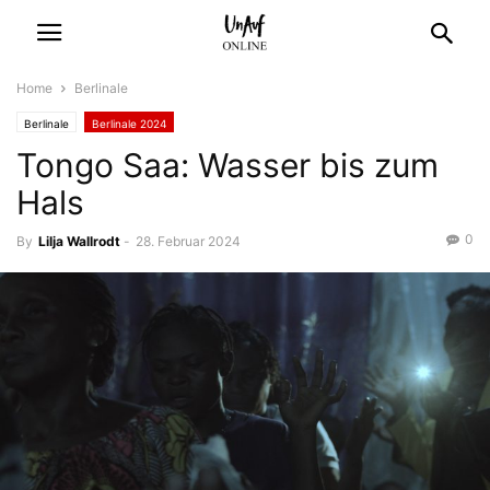
Home
Berlinale
Berlinale
Berlinale 2024
Tongo Saa: Wasser bis zum
Hals
0
By
Lilja Wallrodt
-
28. Februar 2024