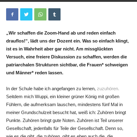
Von
Felicia Bayer
-
14. Mai 2021
0
„Wir schaffen die Zoom-Hand ab und reden einfach
drauflos!“, lädt uns der Dozent ein. Was so einfach klingt,
ist es in Wahrheit aber gar nicht. Am missglückten
Versuch, eine freiere Diskussion zu schaffen, werden die
patriarchalen Strukturen sichtbar, die Frauen* schweigen
und Männer* reden lassen.
In der Schule habe ich angefangen zu lernen,
zuzuhören.
Seitdem mich Wuppi, ein kleiner grüner König mit großen
Fühlern, die aufmerksam lauschen, mindestens fünf Mal in
meiner Grundschulzeit besucht hat, weiß ich: Zuhören bringt
Punkte. Zuhören bringt gute Noten. Zuhören ist Teil unserer
Gesellschaft, jedenfalls für Teile der Gesellschaft. Denn so,
wie es die gibt, die zuhören, gibt es eben auch die, die