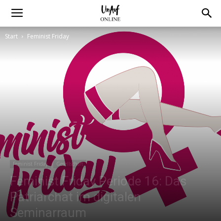
Start
Feminist Friday
Feminist Friday
Gesellschaft
Feminist Friday Periode 16: Das
Patriarchat im digitalen
Seminarraum