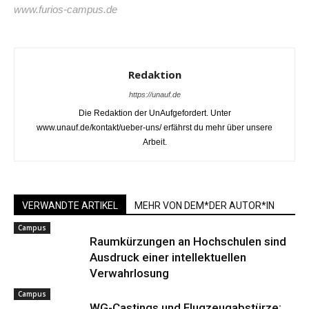
www.furios-campus.de
Redaktion
https://unauf.de
Die Redaktion der UnAufgefordert. Unter
www.unauf.de/kontakt/ueber-uns/ erfährst du mehr über unsere
Arbeit.
VERWANDTE ARTIKEL
MEHR VON DEM*DER AUTOR*IN
Campus
Raumkürzungen an Hochschulen sind
Ausdruck einer intellektuellen
Verwahrlosung
Campus
WG-Castings und Flugzeugabstürze: