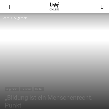
Start
Allgemein
Allgemein
Campus
Politik
„Bildung ist ein Menschenrecht.
Punkt.“