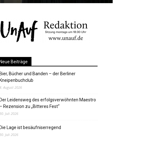
Neue Beiträge
Bier, Bücher und Banden – der Berliner
Kneipenbuchclub
4. August 2026
Der Leidensweg des erfolgsverwöhnten Maestro
– Rezension zu „Bitteres Fest“
30. Juli 2026
Die Lage ist besäufniserregend
30. Juli 2026