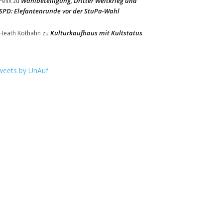
Wahlbeteiligung, Dritter Weltkrieg und
Felix
zu
SPD: Elefantenrunde vor der StuPa-Wahl
Kulturkaufhaus mit Kultstatus
Heath Kothahn
zu
weets by UnAuf