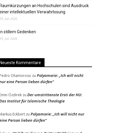
Raumkürzungen an Hochschulen sind Ausdruck
einer intellektuellen Verwahrlosung
29. Juli 2026
In stillem Gedenken
29. Juli 2026
Neueste Kommentare
Polyamorie: „Ich will nicht
Pedro Oliamoroso
zu
nur eine Person lieben dürfen“
Der umstrittenste Ersti der HU:
Emin Özdirek
zu
Das Institut für Islamische Theologie
Polyamorie: „Ich will nicht nur
Markus Eckbert
zu
eine Person lieben dürfen“