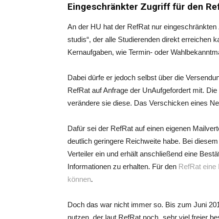
Eingeschränkter Zugriff für den Re
An der HU hat der RefRat nur eingeschränkten Zu
studis“, der alle Studierenden direkt erreichen
Kernaufgaben, wie Termin- oder Wahlbekanntmac
Dabei dürfe er jedoch selbst über die Versendun
RefRat auf Anfrage der UnAufgefordert mit. Di
verändere sie diese. Das Verschicken eines News
Dafür sei der RefRat auf einen eigenen Mailver
deutlich geringere Reichweite habe. Bei diesem 
Verteiler ein und erhält anschließend eine Bes
Informationen zu erhalten. Für den
RefRat eine 
können
.
Doch das war nicht immer so. Bis zum Juni 201
nutzen, der laut RefRat noch „sehr viel freier b