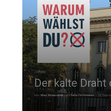
Campus
Der kalte Draht
Von
Max Skowronek
und
Felix Ferlemann
-
13. Febru