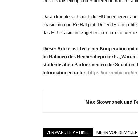
Universitätsleitung und Studierendenrat im La
Daran könnte sich auch die HU orientieren, auc
Präsidium und RefRat gibt. Der RefRat möchte 
das HU-Präsidium zugehen, um für eine Verbes
Dieser Artikel ist Teil einer Kooperation
Im Rahmen des Rechercheprojekts „Warum
studentischen Partnermedien die Situation
Informationen unter:
https://correctiv.org
Max Skowronek
und
F
VERWANDTE ARTIKEL
MEHR VON DEM*DER