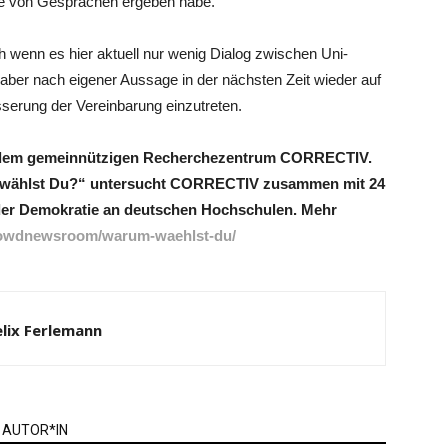
ufe von Gesprächen ergeben habe.
h wenn es hier aktuell nur wenig Dialog zwischen Uni-
aber nach eigener Aussage in der nächsten Zeit wieder auf
serung der Vereinbarung einzutreten.
 mit dem gemeinnützigen Recherchezentrum CORRECTIV.
 wählst Du?“ untersucht CORRECTIV zusammen mit 24
 der Demokratie an deutschen Hochschulen. Mehr
/crowdnewsroom/warum-waehlst-du/
elix Ferlemann
 AUTOR*IN