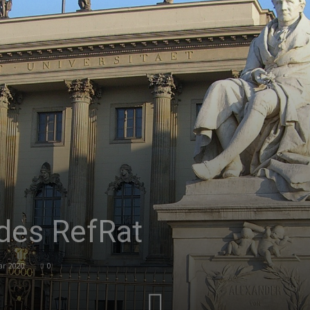
|
Studierendenzeitung
der
 des RefRat
ar 2020
0
HU