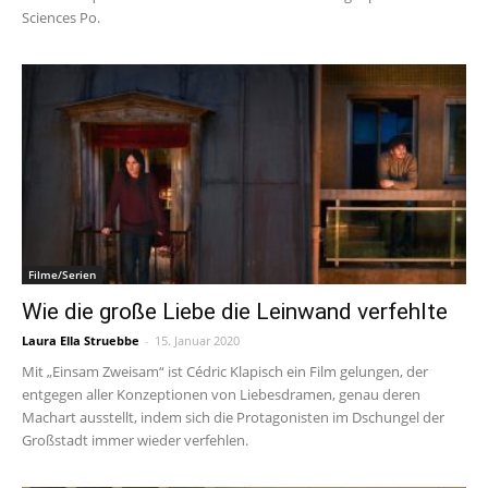
Sciences Po.
Filme/Serien
Wie die große Liebe die Leinwand verfehlte
Laura Ella Struebbe
-
15. Januar 2020
Mit „Einsam Zweisam“ ist Cédric Klapisch ein Film gelungen, der
entgegen aller Konzeptionen von Liebesdramen, genau deren
Machart ausstellt, indem sich die Protagonisten im Dschungel der
Großstadt immer wieder verfehlen.