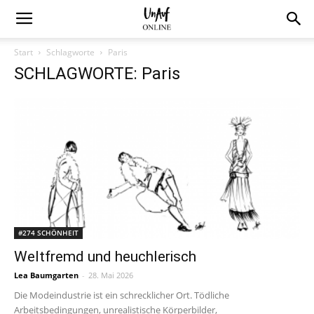
Start
Schlagworte
Paris
SCHLAGWORTE: Paris
#274 SCHÖNHEIT
Weltfremd und heuchlerisch
Lea Baumgarten
-
28. Mai 2026
Die Modeindustrie ist ein schrecklicher Ort. Tödliche
Arbeitsbedingungen, unrealistische Körperbilder,