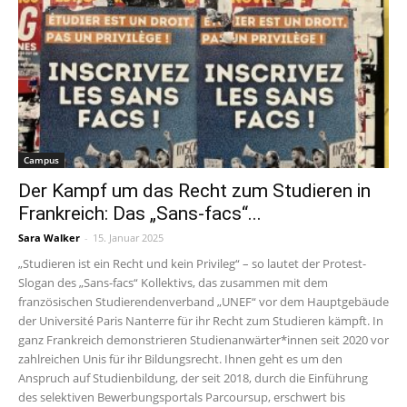
Campus
Der Kampf um das Recht zum Studieren in
Frankreich: Das „Sans-facs“...
Sara Walker
-
15. Januar 2025
„Studieren ist ein Recht und kein Privileg“ – so lautet der Protest-
Slogan des „Sans-facs“ Kollektivs, das zusammen mit dem
französischen Studierendenverband „UNEF“ vor dem Hauptgebäude
der Université Paris Nanterre für ihr Recht zum Studieren kämpft. In
ganz Frankreich demonstrieren Studienanwärter*innen seit 2020 vor
zahlreichen Unis für ihr Bildungsrecht. Ihnen geht es um den
Anspruch auf Studienbildung, der seit 2018, durch die Einführung
des selektiven Bewerbungsportals Parcoursup, erschwert bis