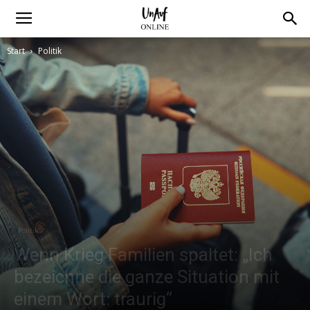
Start
Politik
Politik
Wenn Krieg Familien spaltet: „Ich
bezeichne die ganze Situation mit
einem Wort: traurig“