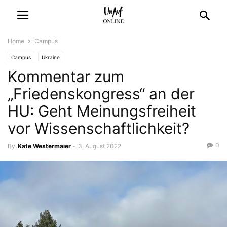
Home
Campus
Campus
Ukraine
Kommentar zum
„Friedenskongress“ an der
HU: Geht Meinungsfreiheit
vor Wissenschaftlichkeit?
0
By
Kate Westermaier
-
3. August 2022