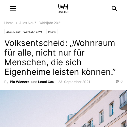
Home
Alles Neu? – Wahljahr 2021
Alles Neu? – Wahljahr 2021
Politik
Volksentscheid: „Wohnraum
für alle, nicht nur für
Menschen, die sich
Eigenheime leisten können.”
0
By
Pia Wieners
und
Leoni Gau
-
23. September 2021