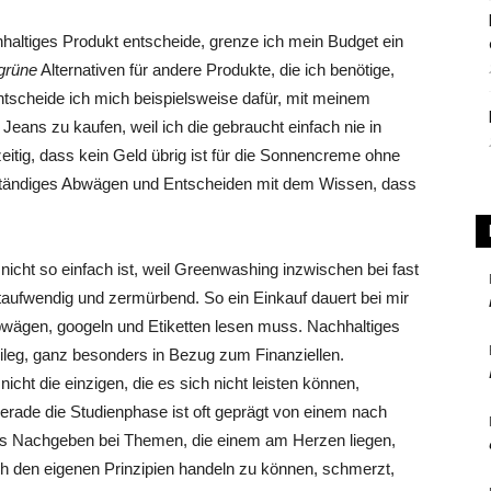
hhaltiges Produkt entscheide, grenze ich mein Budget ein
grüne
Alternativen für andere Produkte, die ich benötige,
ntscheide ich mich beispielsweise dafür, mit meinem
e Jeans zu kaufen, weil ich die gebraucht einfach nie in
eitig, dass kein Geld übrig ist für die Sonnencreme ohne
in ständiges Abwägen und Entscheiden mit dem Wissen, dass
icht so einfach ist, weil Greenwashing inzwischen bei fast
eitaufwendig und zermürbend. So ein Einkauf dauert bei mir
 abwägen, googeln und Etiketten lesen muss. Nachhaltiges
ivileg, ganz besonders in Bezug zum Finanziellen.
icht die einzigen, die es sich nicht leisten können,
rade die Studienphase ist oft geprägt von einem nach
es Nachgeben bei Themen, die einem am Herzen liegen,
h den eigenen Prinzipien handeln zu können, schmerzt,