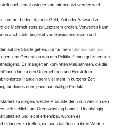
tellt noch jemals wieder von mir benutzt werden wird.
ren
immer bedeutet, mehr Geld, Zeit oder Aufwand zu
ird die Mehrheit stets zu Letzterem greifen. Vorwerfen kann
, wenn auch stets begleitet von Gewissensbissen und
nden auf die Straße gehen, um für mehr
Klimaschutz und
 eben jene Generation von den Politiker*innen geflissentlich
nbefriedigend. Es mangelt an konkreten Maßnahmen, die die
nt*innen hin zu den Unternehmen und Herstellern
mbitioniertes Handeln sehr viel mehr in kürzerer Zeit
ng für dieses oder jenes nachhaltige Produkt.
r Klarheit zu sorgen, welche Produkte denn nun wirklich den
n es sich schlicht um Greenwashing handelt. Unabhängig
kt platziert und leicht erkennbar, würden es
eidungen zu treffen, die auch tatsächlich ihren Werten