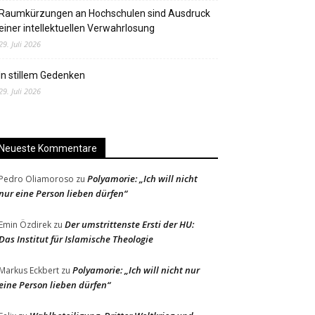
Raumkürzungen an Hochschulen sind Ausdruck
einer intellektuellen Verwahrlosung
29. Juli 2026
In stillem Gedenken
29. Juli 2026
Neueste Kommentare
Polyamorie: „Ich will nicht
Pedro Oliamoroso
zu
nur eine Person lieben dürfen“
Der umstrittenste Ersti der HU:
Emin Özdirek
zu
Das Institut für Islamische Theologie
Polyamorie: „Ich will nicht nur
Markus Eckbert
zu
eine Person lieben dürfen“