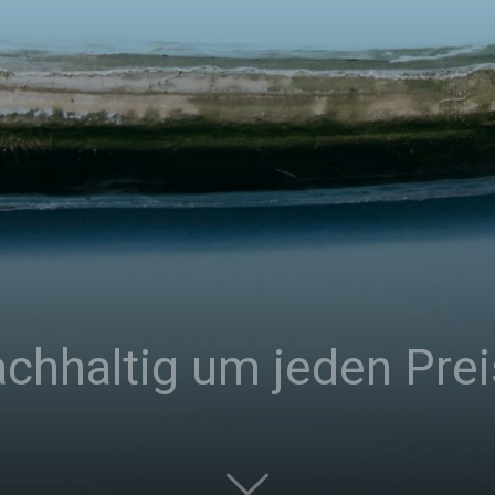
|
Studierendenzeitung
der
chhaltig um jeden Prei
HU