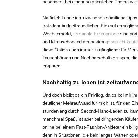
besonders bei einem so dringlichen Thema wie
Natürlich kenne ich inzwischen sämtliche Tipps
trotzdem budgetfreundlichen Einkauf ermöglichen
Wochenmarkt,
saisonale Erzeugnisse
sind dort
und klimaschonend am besten
gebraucht kaufe
diese Option auch immer zugänglicher für Mens
Tauschbörsen und Nachbarschaftsgruppen, die m
ersparen.
Nachhaltig zu leben ist zeitaufwen
Und doch bleibt es ein Privileg, da es bei mir
deutlicher Mehraufwand für mich ist, für den Ei
stundenlang durch Second-Hand-Läden zu kämp
manchmal Spaß, ist aber bei dringenden Käufen s
online bei einem Fast-Fashion-Anbieter ein billi
denn in Situationen, die kein langes Warten oder F