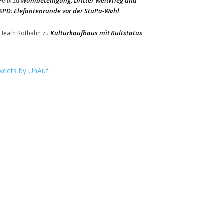
Wahlbeteiligung, Dritter Weltkrieg und
Felix
zu
SPD: Elefantenrunde vor der StuPa-Wahl
Kulturkaufhaus mit Kultstatus
Heath Kothahn
zu
weets by UnAuf