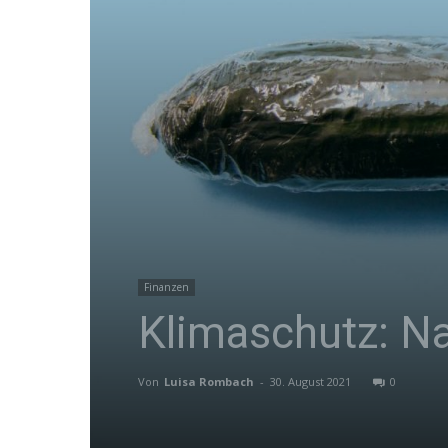
Finanzen
Klimaschutz: Na
Von
Luisa Rombach
-
30. August 2021
0