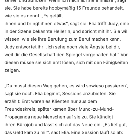
sehen und auflösen, wenn ich mich auf sie einlasse“, sagt
sie. Sie habe bereits hobbymäßig 15 Freunde behandelt,
wie sie es nennt. „Es gefällt
ihnen und bringt ihnen etwas“, sagt sie. Elia trifft Judy, eine
in der Szene bekannte Heilerin, und spricht mit ihr. Sie will
wissen, wie sie ihre Berufung zum Beruf machen kann.
Judy antwortet ihr: „Ich sehe noch viele Ängste bei dir,
weil dir die Gesellschaft den Spiegel vorgehalten hat.“ Von
diesen müsse sie sich erst lösen, sich mit den Fähigkeiten
zeigen.
„Du musst diesen Weg gehen, es wird sowieso passieren“,
sagt sie noch. Elia beginnt, Sessions anzubieten. Sie
erzählt: Erst waren es Klienten nur aus dem
Freundeskreis, später kamen über Mund-zu-Mund-
Propaganda neue Menschen auf sie zu. Sie kündigt
ihren Bürojob und lässt sich auf das Neue ein. „Es lief gut,
das Geld kam zu mir“, sagt Elia. Eine Session läuft so ab: