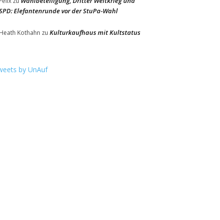
Wahlbeteiligung, Dritter Weltkrieg und
Felix
zu
SPD: Elefantenrunde vor der StuPa-Wahl
Kulturkaufhaus mit Kultstatus
Heath Kothahn
zu
weets by UnAuf