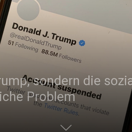
|
Studierendenzeitung
Trump, sondern die soz
der
liche Problem
HU