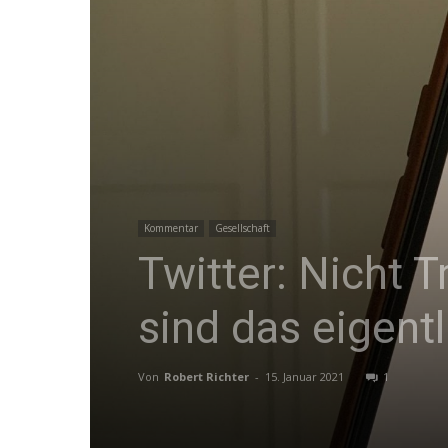
Kommentar
Gesellschaft
Twitter: Nicht 
sind das eigent
Von
Robert Richter
-
15. Januar 2021
1