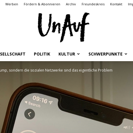
Werben
Fördern & Abonnieren
Archiv
Freundeskreis
Kontakt
Im
SELLSCHAFT
POLITIK
KULTUR
SCHWERPUNKTE
UnAuf
Trump, sondern die sozialen Netzwerke sind das eigentliche Problem
ONLINE