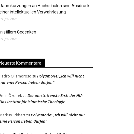
Raumkürzungen an Hochschulen sind Ausdruck
einer intellektuellen Verwahrlosung
29. Juli 2026
In stillem Gedenken
29. Juli 2026
Neueste Kommentare
Polyamorie: „Ich will nicht
Pedro Oliamoroso
zu
nur eine Person lieben dürfen“
Der umstrittenste Ersti der HU:
Emin Özdirek
zu
Das Institut für Islamische Theologie
Polyamorie: „Ich will nicht nur
Markus Eckbert
zu
eine Person lieben dürfen“