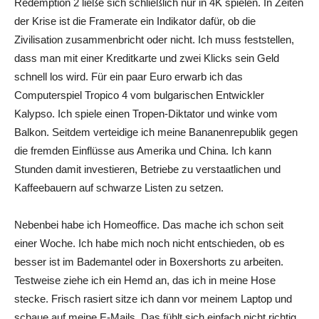
Redemption 2 ließe sich schließlich nur in 4K spielen. In Zeiten
der Krise ist die Framerate ein Indikator dafür, ob die
Zivilisation zusammenbricht oder nicht. Ich muss feststellen,
dass man mit einer Kreditkarte und zwei Klicks sein Geld
schnell los wird. Für ein paar Euro erwarb ich das
Computerspiel Tropico 4 vom bulgarischen Entwickler
Kalypso. Ich spiele einen Tropen-Diktator und winke vom
Balkon. Seitdem verteidige ich meine Bananenrepublik gegen
die fremden Einflüsse aus Amerika und China. Ich kann
Stunden damit investieren, Betriebe zu verstaatlichen und
Kaffeebauern auf schwarze Listen zu setzen.
Nebenbei habe ich Homeoffice. Das mache ich schon seit
einer Woche. Ich habe mich noch nicht entschieden, ob es
besser ist im Bademantel oder in Boxershorts zu arbeiten.
Testweise ziehe ich ein Hemd an, das ich in meine Hose
stecke. Frisch rasiert sitze ich dann vor meinem Laptop und
schaue auf meine E-Mails. Das fühlt sich einfach nicht richtig