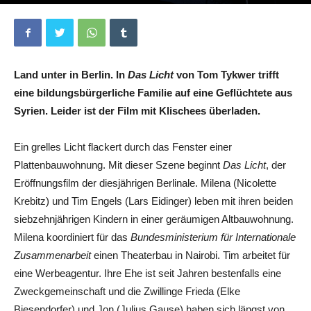
Von
Martin Mühl
-
21. Februar 2025
0
Land unter in Berlin. In
Das Licht
von
Tom Tykwer trifft
eine bildungsbürgerliche Familie auf eine Geflüchtete aus
Syrien. Leider ist der Film mit Klischees überladen.
Ein grelles Licht flackert durch das Fenster einer
Plattenbauwohnung. Mit dieser Szene beginnt
Das Licht
, der
Eröffnungsfilm der diesjährigen Berlinale
.
Milena (Nicolette
Krebitz) und Tim Engels (Lars Eidinger) leben mit ihren beiden
siebzehnjährigen Kindern in einer geräumigen Altbauwohnung.
Milena koordiniert für das
Bundesministerium für Internationale
Zusammenarbeit
einen Theaterbau in Nairobi. Tim arbeitet für
eine Werbeagentur. Ihre Ehe ist seit Jahren bestenfalls eine
Zweckgemeinschaft und die Zwillinge Frieda (Elke
Biesendorfer) und Jon (Julius Gause) haben sich längst von