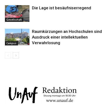
Die Lage ist besäufniserregend
Gesellschaft
Raumkürzungen an Hochschulen sind
Ausdruck einer intellektuellen
Verwahrlosung
Campus