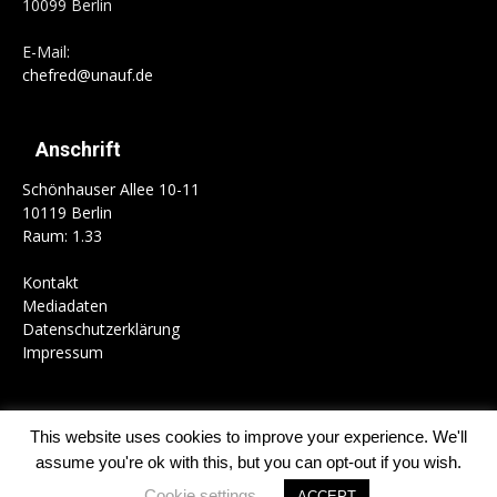
10099 Berlin
E-Mail:
chefred@unauf.de
Anschrift
Schönhauser Allee 10-11
10119 Berlin
Raum: 1.33
Kontakt
Mediadaten
Datenschutzerklärung
Impressum
This website uses cookies to improve your experience. We'll
Home
Campus
Gesellschaft
Politik
Kultur
Schwerpunkte
assume you're ok with this, but you can opt-out if you wish.
Kolumnen
Mitmachen
Cookie settings
ACCEPT