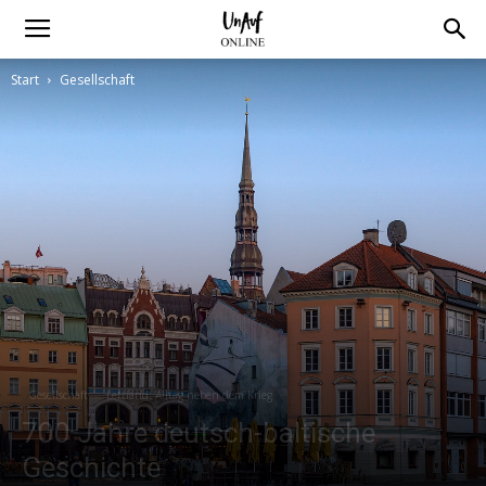
Start
Gesellschaft
Gesellschaft
Lettland: Alltag neben dem Krieg
700 Jahre deutsch-baltische
Geschichte