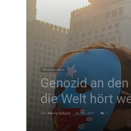
Menschenrechte
Genozid an den 
die Welt hört w
Von
Alena Schulz
-
28. Mai 2021
1