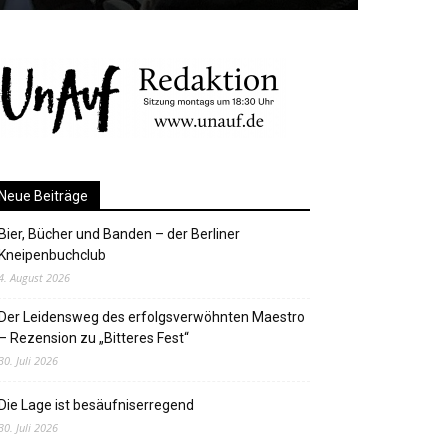
Neue Beiträge
Bier, Bücher und Banden – der Berliner
Kneipenbuchclub
4. August 2026
Der Leidensweg des erfolgsverwöhnten Maestro
– Rezension zu „Bitteres Fest“
30. Juli 2026
Die Lage ist besäufniserregend
30. Juli 2026