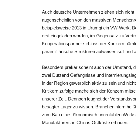
Auch deutsche Unternehmen ziehen sich nicht n
augenscheinlich von den massiven Menschenrec
beispielsweise 2013 in Urumqi ein VW-Werk. Be
erst eingeladen worden, im Gegensatz zu Vertr
Kooperationspartner schloss der Konzern nämli
paramilitärische Strukturen aufweisen soll und al
Besonders prekär scheint auch der Umstand, da
zwei Dutzend Gefängnisse und Internierungslage
in der Region gewerblich aktiv zu sein und nic
Kritikern zufolge mache sich der Konzern mit
unserer Zeit. Dennoch leugnet der Vorstandsvo
besagter Lager zu wissen.
Branchenintern heißt
zum Bau eines ökonomisch unrentablen Werks v
Manufakturen an Chinas Ostküste erbauen.