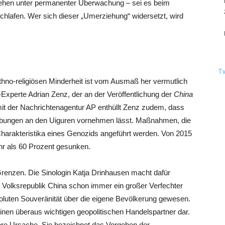
 stehen unter permanenter Überwachung – sei es beim
Schlafen. Wer sich dieser „Umerziehung“ widersetzt, wird
T
thno-religiösen Minderheit ist vom Ausmaß her vermutlich
-Experte Adrian Zenz, der an der Veröffentlichung der
China
t der Nachrichtenagentur AP enthüllt Zenz zudem, dass
ibungen an den Uiguren vornehmen lässt. Maßnahmen, die
Charakteristika eines Genozids angeführt werden. Von 2015
ehr als 60 Prozent gesunken.
Grenzen. Die Sinologin Katja Drinhausen macht dafür
e Volksrepublik China schon immer ein großer Verfechter
oluten Souveränität über die eigene Bevölkerung gewesen.
 einen überaus wichtigen geopolitischen Handelspartner dar.
here Ursache. Sie bezeichnet das Vorgehen der