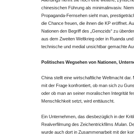
chinesischen Führung als minimalinvasiv. Nieman
Propaganda-Fernsehen sieht man, prestigeträchti
die Chance freuen, die ihnen die KP eröffnet. A
Nationen den Begriff des „Genozids“ zu überden
aus dem Zweiten Weltkrieg oder in Ruanda und 
technische und medial unsichtbar gemachte Au
Politisches Wegsehen von Nationen, Unter
China stellt eine wirtschaftliche Weltmacht dar
mit der Frage konfrontiert, ob man sich zu Gu
oder ob man an seiner moralischen Integrität f
Menschlichkeit setzt, wird enttäuscht.
Ein Unternehmen, das diesbezüglich in der Kritik
Realverfilmung des Zeichentrickfilms
Mulan
. D
wurde auch dort in Zusammenarbeit mit der ko