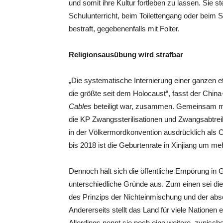
und somit ihre Kultur fortleben zu lassen. Sie
Schulunterricht, beim Toilettengang oder beim 
bestraft, gegebenenfalls mit Folter.
Religionsausübung wird strafbar
„Die systematische Internierung einer ganzen e
die größte seit dem Holocaust“, fasst der China
Cables
beteiligt war, zusammen. Gemeinsam mi
die KP Zwangssterilisationen und Zwangsabtre
in der Völkermordkonvention ausdrücklich als 
bis 2018 ist die Geburtenrate in Xinjiang um m
Dennoch hält sich die öffentliche Empörung in 
unterschiedliche Gründe aus. Zum einen sei di
des Prinzips der Nichteinmischung und der abs
Andererseits stellt das Land für viele Nationen
Allerdings nennt sie noch eine weitere, zynisc