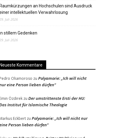
Raumkürzungen an Hochschulen sind Ausdruck
einer intellektuellen Verwahrlosung
29. Juli 2026
In stillem Gedenken
29. Juli 2026
Neueste Kommentare
Polyamorie: „Ich will nicht
Pedro Oliamoroso
zu
nur eine Person lieben dürfen“
Der umstrittenste Ersti der HU:
Emin Özdirek
zu
Das Institut für Islamische Theologie
Polyamorie: „Ich will nicht nur
Markus Eckbert
zu
eine Person lieben dürfen“