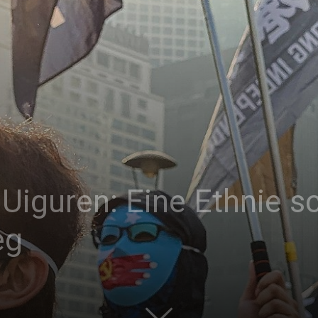
|
Studierendenzeitung
Uiguren: Eine Ethnie sc
der
eg
HU