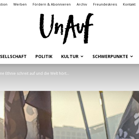
tion
Werben
Fördern & Abonnieren
Archiv
Freundeskreis
Kontakt
SELLSCHAFT
POLITIK
KULTUR
SCHWERPUNKTE
UnAuf
e Ethnie schreit auf und die Welt hört...
ONLINE