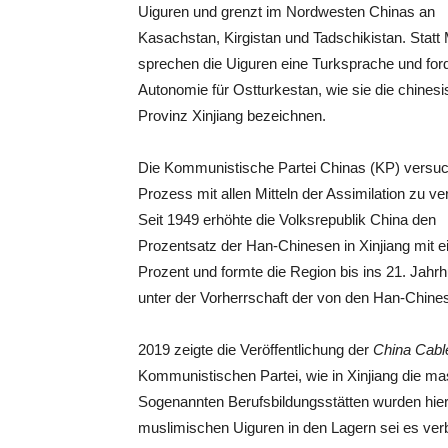
Uiguren und grenzt im Nor
dwesten Chinas an
Kasachstan, Kirgistan und Tadschikistan. Statt
sprechen die Uiguren eine Turksprache und for
Autonomie für Ostturkestan, wie sie die chines
Provinz Xinjiang bezeichnen.
Die Kommunistische Partei Chinas (KP) versuc
Prozess mit allen Mitteln der Assimilation zu ve
Seit 1949 erhöhte die Volksrepublik China den
Prozentsatz der Han-Chinesen in Xinjiang mit e
Prozent und formte die Region bis ins 21. Jahrh
unter der Vorherrschaft der von den Han-Chines
2019 zeigte die Veröffentlichung der
China Cabl
Kommunistischen Partei, wie in Xinjiang die mas
Sogenannten Berufsbildungsstätten wurden hier 
muslimischen Uiguren in den Lagern sei es verb