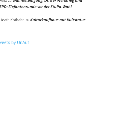
Wahlbeteiligung, Dritter Weltkrieg und
Felix
zu
SPD: Elefantenrunde vor der StuPa-Wahl
Kulturkaufhaus mit Kultstatus
Heath Kothahn
zu
weets by UnAuf