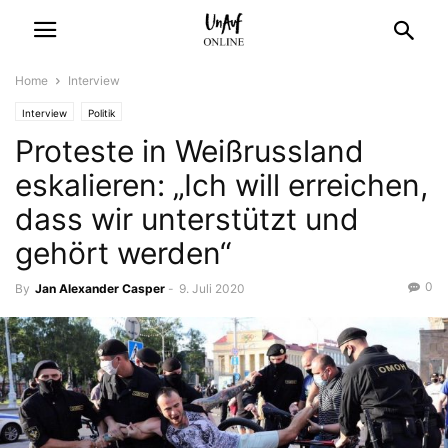
Home
Interview
Interview
Politik
Proteste in Weißrussland
eskalieren: „Ich will erreichen,
dass wir unterstützt und
gehört werden“
0
By
Jan Alexander Casper
-
9. Juli 2020