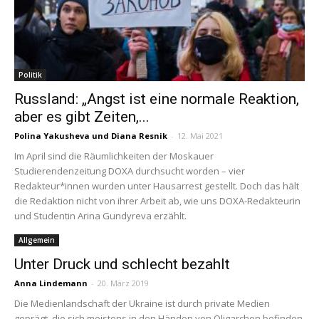
Politik
Russland: „Angst ist eine normale Reaktion,
aber es gibt Zeiten,...
Polina Yakusheva
und
Diana Resnik
-
12. Mai 2021
Im April sind die Räumlichkeiten der Moskauer
Studierendenzeitung DOXA durchsucht worden – vier
Redakteur*innen wurden unter Hausarrest gestellt. Doch das hält
die Redaktion nicht von ihrer Arbeit ab, wie uns DOXA-Redakteurin
und Studentin Arina Gundyreva erzählt.
Allgemein
Unter Druck und schlecht bezahlt
Anna Lindemann
-
20. März 2019
Die Medienlandschaft der Ukraine ist durch private Medien
geprägt, die sich meistens in den Händen von Oligarchen befinden.