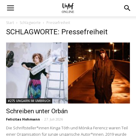
Start
Schlagworte
Pressefreiheit
SCHLAGWORTE: Pressefreiheit
#275 UNGARN IM UMBRUCH
Schreiben unter Orbán
Felicitas Hohmann
-
27. Juli 2026
Die Schriftsteller*innen Kinga Tóth und Mónika Ferencz waren Teil
einer Organisation für junge ungarische Autor*innen. 2019 wurde