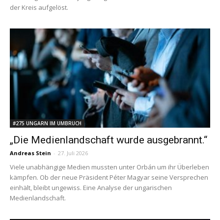
der Kreis aufgelöst.
#275 UNGARN IM UMBRUCH
„Die Medienlandschaft wurde ausgebrannt.“
Andreas Stein
-
27. Juli 2026
Viele unabhängige Medien mussten unter Orbán um ihr Überleben
kämpfen. Ob der neue Präsident Péter Magyar seine Versprechen
einhält, bleibt ungewiss. Eine Analyse der ungarischen
Medienlandschaft.