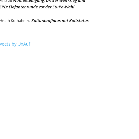
Wahlbeteiligung, Dritter Weltkrieg und
Felix
zu
SPD: Elefantenrunde vor der StuPa-Wahl
Kulturkaufhaus mit Kultstatus
Heath Kothahn
zu
weets by UnAuf