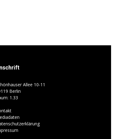
nschrift
hönhauser Allee 10-11
119 Berlin
aum: 1.33
ontakt
ediadaten
atenschutzerklärung
mpressum