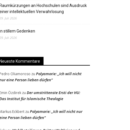
Raumkürzungen an Hochschulen sind Ausdruck
einer intellektuellen Verwahrlosung
29. Juli 2026
In stillem Gedenken
29. Juli 2026
Neueste Kommentare
Polyamorie: „Ich will nicht
Pedro Oliamoroso
zu
nur eine Person lieben dürfen“
Der umstrittenste Ersti der HU:
Emin Özdirek
zu
Das Institut für Islamische Theologie
Polyamorie: „Ich will nicht nur
Markus Eckbert
zu
eine Person lieben dürfen“