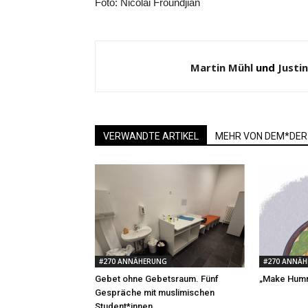
Foto: Nicolai Froundjian
Martin Mühl
und
Justi
VERWANDTE ARTIKEL
MEHR VON DEM*DER
#270 ANNÄHERUNG
#270 ANNÄ
Gebet ohne Gebetsraum. Fünf
„Make Humm
Gespräche mit muslimischen
Student*innen