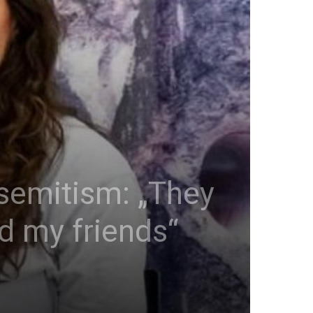
isemitism: „They
d my friends“