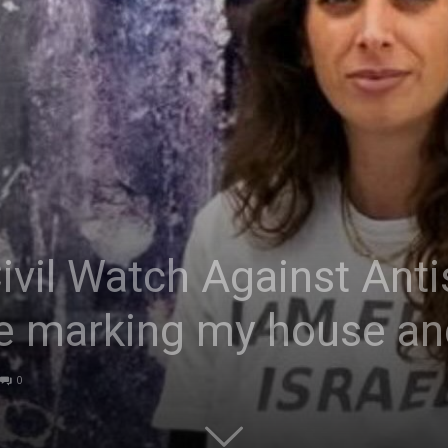
|
Studierendenzeitung
ivil Watch Against Ant
der
le marking my house an
0
HU