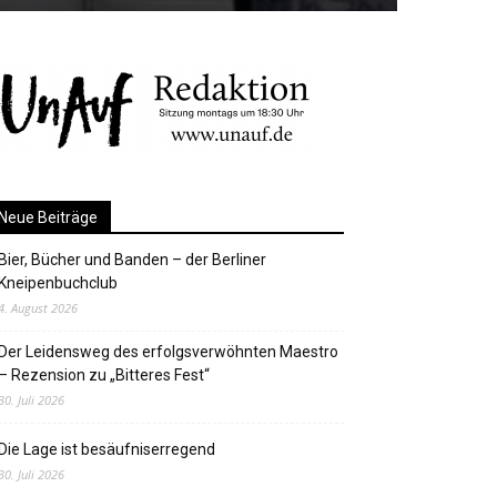
Neue Beiträge
Bier, Bücher und Banden – der Berliner
Kneipenbuchclub
4. August 2026
Der Leidensweg des erfolgsverwöhnten Maestro
– Rezension zu „Bitteres Fest“
30. Juli 2026
Die Lage ist besäufniserregend
30. Juli 2026