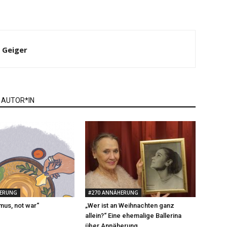
n Geiger
 AUTOR*IN
HERUNG
#270 ANNÄHERUNG
us, not war“
„Wer ist an Weihnachten ganz
allein?“ Eine ehemalige Ballerina
über Annäherung