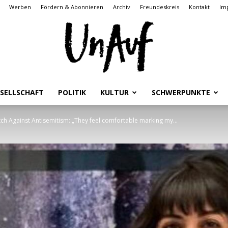
Werben
Fördern & Abonnieren
Archiv
Freundeskreis
Kontakt
Im
SELLSCHAFT
POLITIK
KULTUR
SCHWERPUNKTE
UnAuf
tch Against Antisemitism: „They feel comfortable marking my...
ONLINE