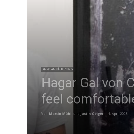
#270 ANNÄHERUNG
Hagar Gal von C
feel comfortab
Von
Martin Mühl
und
Justin Geiger
-
4. April 2025