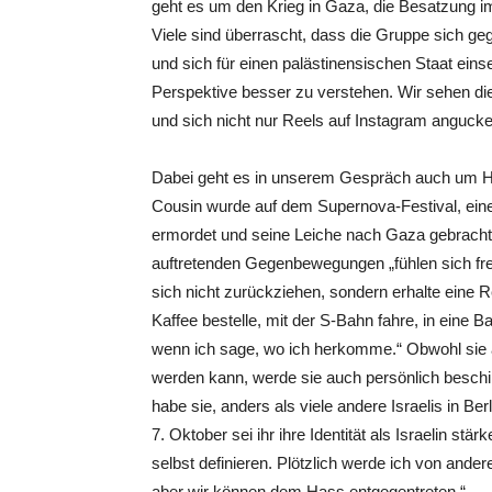
geht es um den Krieg in Gaza, die Besatzung im
Viele sind überrascht, dass die Gruppe sich geg
und sich für einen palästinensischen Staat einset
Perspektive besser zu verstehen. Wir sehen die
und sich nicht nur Reels auf Instagram angucke
Dabei geht es in unserem Gespräch auch um Ha
Cousin wurde auf dem Supernova-Festival, ein
ermordet und seine Leiche nach Gaza gebracht. A
auftretenden Gegenbewegungen „fühlen sich fr
sich nicht zurückziehen, sondern erhalte eine 
Kaffee bestelle, mit der S-Bahn fahre, in eine B
wenn ich sage, wo ich herkomme.“ Obwohl sie a
werden kann, werde sie auch persönlich beschim
habe sie, anders als viele andere Israelis in Berl
7. Oktober sei ihr ihre Identität als Israelin st
selbst definieren. Plötzlich werde ich von ande
aber wir können dem Hass entgegentreten.“