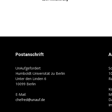
Postanschrift
A
UnAufgefordert
Sc
Humboldt-Universität zu Berlin
10
Unter den Linden 6
R
10099 Berlin
K
E-Mail:
M
chefred@unauf.de
D
I