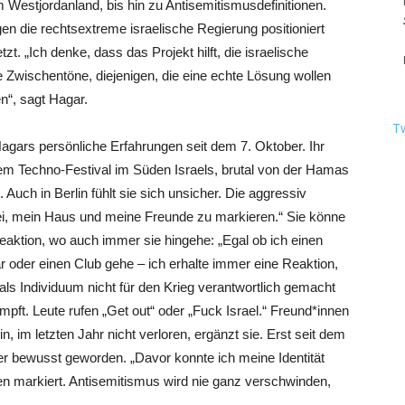
 Westjordanland, bis hin zu Antisemitismusdefinitionen.
en die rechtsextreme israelische Regierung positioniert
zt. „Ich denke, dass das Projekt hilft, die israelische
 Zwischentöne, diejenigen, die eine echte Lösung wollen
n“, sagt Hagar.
T
gars persönliche Erfahrungen seit dem 7. Oktober. Ihr
em Techno-Festival im Süden Israels, brutal von der Hamas
uch in Berlin fühlt sie sich unsicher. Die aggressiv
ei, mein Haus und meine Freunde zu markieren.“ Sie könne
Reaktion, wo auch immer sie hingehe: „Egal ob ich einen
ar oder einen Club gehe – ich erhalte immer eine Reaktion,
ls Individuum nicht für den Krieg verantwortlich gemacht
pft. Leute rufen „Get out“ oder „Fuck Israel.“ Freund*innen
in, im letzten Jahr nicht verloren, ergänzt sie. Erst seit dem
ärker bewusst geworden. „Davor konnte ich meine Identität
ren markiert. Antisemitismus wird nie ganz verschwinden,