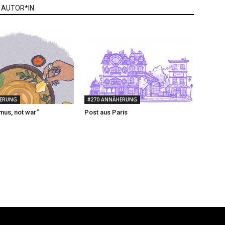
 AUTOR*IN
HERUNG
#270 ANNÄHERUNG
us, not war“
Post aus Paris