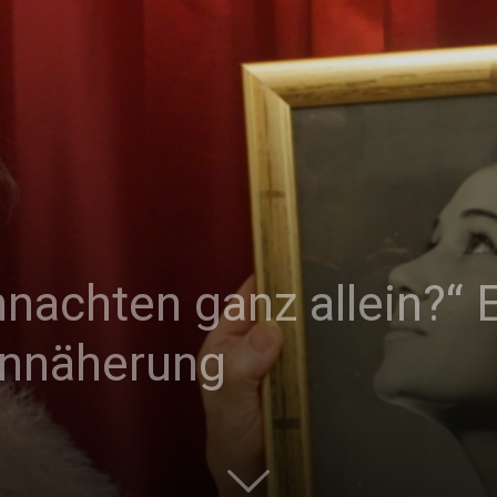
|
Studierendenzeitung
hnachten ganz allein?“
der
Annäherung
HU