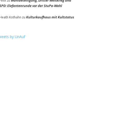
Wahlbeteiligung, Dritter Weltkrieg und
Felix
zu
SPD: Elefantenrunde vor der StuPa-Wahl
Kulturkaufhaus mit Kultstatus
Heath Kothahn
zu
weets by UnAuf