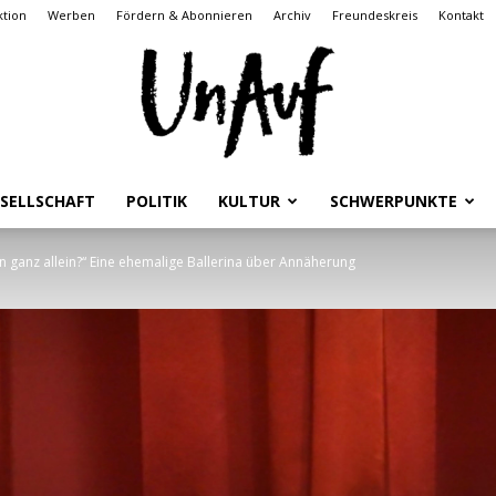
tion
Werben
Fördern & Abonnieren
Archiv
Freundeskreis
Kontakt
SELLSCHAFT
POLITIK
KULTUR
SCHWERPUNKTE
UnAuf
n ganz allein?“ Eine ehemalige Ballerina über Annäherung
ONLINE