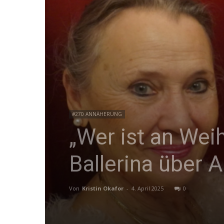
#270 ANNÄHERUNG
„Wer ist an Wei
Ballerina über 
Von
Kristin Okafor
-
4. April 2025
0