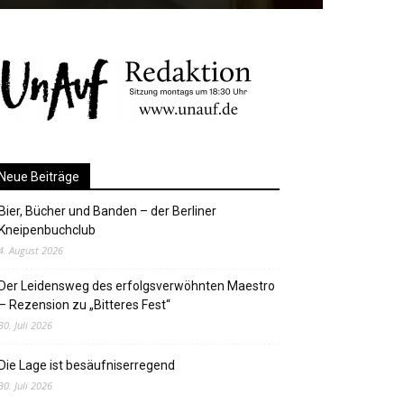
Neue Beiträge
Bier, Bücher und Banden – der Berliner
Kneipenbuchclub
4. August 2026
Der Leidensweg des erfolgsverwöhnten Maestro
– Rezension zu „Bitteres Fest“
30. Juli 2026
Die Lage ist besäufniserregend
30. Juli 2026