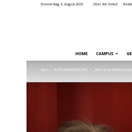
Donnerstag, 6. August 2026
Über die UnAuf
Redak
HOME
CAMPUS
GE
Start
#270 ANNÄHERUNG
„Wer ist an Weihnachte