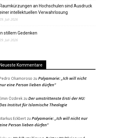
Raumkürzungen an Hochschulen sind Ausdruck
einer intellektuellen Verwahrlosung
29. Juli 2026
In stillem Gedenken
29. Juli 2026
Neueste Kommentare
Polyamorie: „Ich will nicht
Pedro Oliamoroso
zu
nur eine Person lieben dürfen“
Der umstrittenste Ersti der HU:
Emin Özdirek
zu
Das Institut für Islamische Theologie
Polyamorie: „Ich will nicht nur
Markus Eckbert
zu
eine Person lieben dürfen“