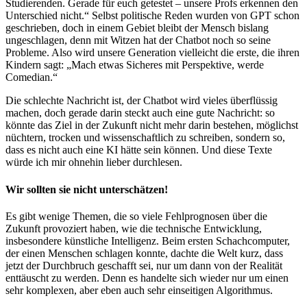
Studierenden. Gerade für euch getestet – unsere Profs erkennen den
Unterschied nicht.“ Selbst politische Reden wurden von GPT schon
geschrieben, doch in einem Gebiet bleibt der Mensch bislang
ungeschlagen, denn mit Witzen hat der Chatbot noch so seine
Probleme. Also wird unsere Generation vielleicht die erste, die ihren
Kindern sagt: „Mach etwas Sicheres mit Perspektive, werde
Comedian.“
Die schlechte Nachricht ist, der Chatbot wird vieles überflüssig
machen, doch gerade darin steckt auch eine gute Nachricht: so
könnte das Ziel in der Zukunft nicht mehr darin bestehen, möglichst
nüchtern, trocken und wissenschaftlich zu schreiben, sondern so,
dass es nicht auch eine KI hätte sein können. Und diese Texte
würde ich mir ohnehin lieber durchlesen.
Wir sollten sie nicht unterschätzen!
Es gibt wenige Themen, die so viele Fehlprognosen über die
Zukunft provoziert haben, wie die technische Entwicklung,
insbesondere künstliche Intelligenz. Beim ersten Schachcomputer,
der einen Menschen schlagen konnte, dachte die Welt kurz, dass
jetzt der Durchbruch geschafft sei, nur um dann von der Realität
enttäuscht zu werden. Denn es handelte sich wieder nur um einen
sehr komplexen, aber eben auch sehr einseitigen Algorithmus.