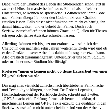
Dabei wird der Chatbot das Leben der Studierenden schon jetzt in
zweierlei Hinsicht massiv beeinflussen. Einmal als hilfreicher
Unterstützer, so können beispielsweise IT-Studierende ihren Code
nach Fehlern überprüfen oder den Code direkt vom Chatbot
erstellen lassen. Falls dieser nicht funktioniert, reicht es häufig, ihn
darauf hinzuweisen, und er behebt den Fehler. Doch auch
Sozialwissenschaftler*innen können Zitate und Quellen für Thesen
erfragen oder ganze Aufsätze schreiben lassen.
Allerdings können wir bis jetzt nur erahnen, wie sehr sich der
Chatbot in den nächsten zehn Jahren weiterentwickeln wird und ob
er den Großteil unserer Arbeit bis dahin nicht sogar ersetzen kann.
Also drastisch zusammengefasst: Unterstützt er uns beim Studium
oder macht er unser Studium überflüssig?
Professor*innen erkennen nicht, ob deine Hausarbeit von einer
KI geschrieben wurde
Das mag alles vielleicht zunächst nach übertriebener Panikmache
und Technikhype klingen, aber Prof. Dr. Robert Lepenies,
Hochschulpräsident der Karlshochschule, schreibt auf Twitter:
„GPT-3 macht viele Prüfungsformen ab heute undenkbar, da
maschinelles Lernen mit GPT-3 Texte erzeugt, die qualitativ in den
Sozialwissenschaften nicht unterscheidbar sind von der Arbeit von