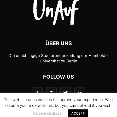
ÜBER UNS
Die unabhängige Studierendenzeitung der Humboldt-
Universität zu Berlin
FOLLOW US
This website uses cookies to improve your experience. We'll
assume you're ok with this, but you can opt-out if you wish.
Cookie settings
ACCEPT
© 1989-2026 UnAufgefordert