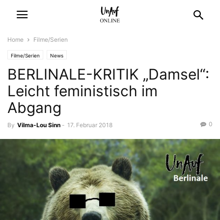
Home
Filme/Serien
Filme/Serien
News
BERLINALE-KRITIK „Damsel“:
Leicht feministisch im
Abgang
0
By
Vilma-Lou Sinn
-
17. Februar 2018