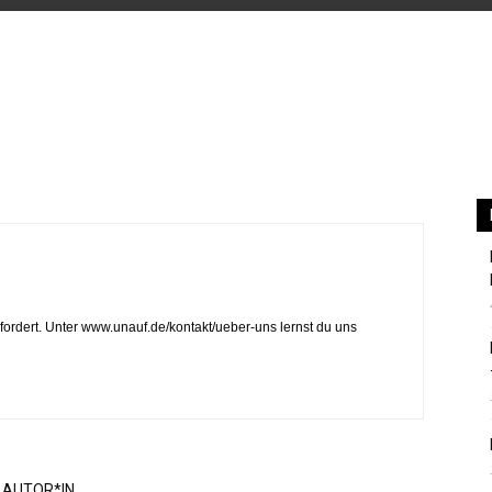
Berlin
ordert. Unter www.unauf.de/kontakt/ueber-uns lernst du uns
 AUTOR*IN