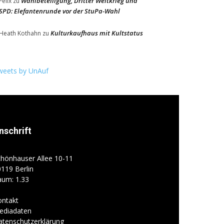
Wahlbeteiligung, Dritter Weltkrieg und
Felix
zu
SPD: Elefantenrunde vor der StuPa-Wahl
Kulturkaufhaus mit Kultstatus
Heath Kothahn
zu
weets by UnAuf
nschrift
hönhauser Allee 10-11
119 Berlin
aum: 1.33
ontakt
ediadaten
atenschutzerklärung