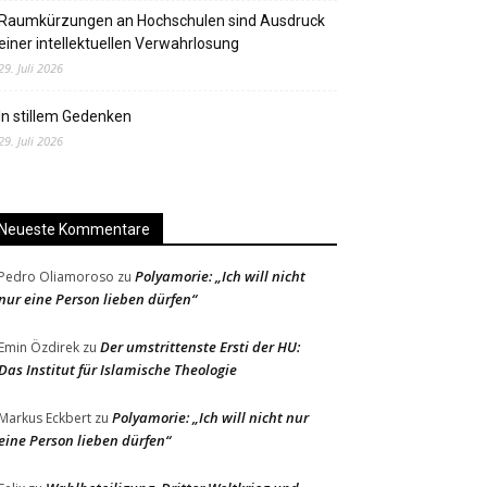
Raumkürzungen an Hochschulen sind Ausdruck
einer intellektuellen Verwahrlosung
29. Juli 2026
In stillem Gedenken
29. Juli 2026
Neueste Kommentare
Polyamorie: „Ich will nicht
Pedro Oliamoroso
zu
nur eine Person lieben dürfen“
Der umstrittenste Ersti der HU:
Emin Özdirek
zu
Das Institut für Islamische Theologie
Polyamorie: „Ich will nicht nur
Markus Eckbert
zu
eine Person lieben dürfen“