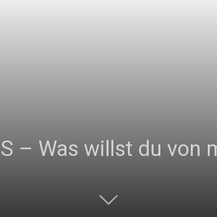
|
Studierendenzeitung
 – Was willst du von 
der
HU