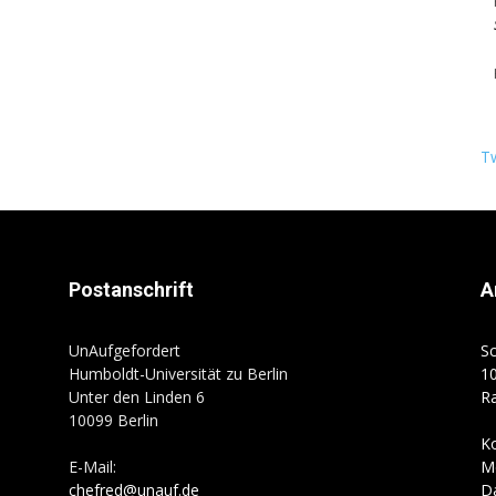
T
Postanschrift
A
UnAufgefordert
Sc
Humboldt-Universität zu Berlin
10
Unter den Linden 6
R
10099 Berlin
K
E-Mail:
M
chefred@unauf.de
D