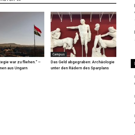
Campus
egie war zu fliehen.“ –
Das Geld abgegraben: Archäologie
men aus Ungarn
unter den Rädern des Sparplans