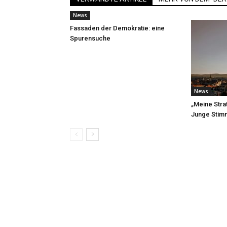
News
Fassaden der Demokratie: eine
Spurensuche
News
„Meine Strat
Junge Stim