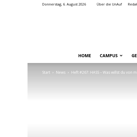
Donnerstag, 6. August 2026
Über die UnAuf
Redak
HOME
CAMPUS
GE
Start
News
Heft #267: HASS – Was willst du von m