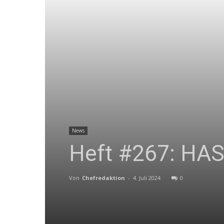
News
Heft #267: HASS
Von
Chefredaktion
-
4. Juli 2024
0