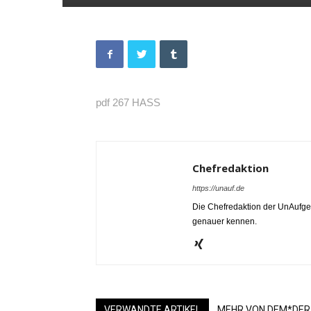
pdf 267 HASS
Chefredaktion
https://unauf.de
Die Chefredaktion der UnAufgef
genauer kennen.
VERWANDTE ARTIKEL
MEHR VON DEM*DER