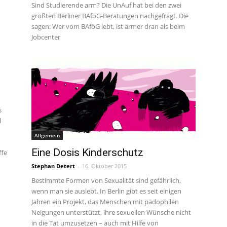
Sind Studierende arm? Die UnAuf hat bei den zwei
größten Berliner BAföG-Beratungen nachgefragt. Die
sagen: Wer vom BAföG lebt, ist ärmer dran als beim
Jobcenter
s
l
Allgemein
Eine Dosis Kinderschutz
ffe
Stephan Detert
-
16. Oktober 2015
Bestimmte Formen von Sexualität sind gefährlich,
wenn man sie auslebt. In Berlin gibt es seit einigen
Jahren ein Projekt, das Menschen mit pädophilen
Neigungen unterstützt, ihre sexuellen Wünsche nicht
in die Tat umzusetzen – auch mit Hilfe von