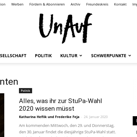
tion
Werben
Fördern & Abonnieren
Archiv
Freundeskreis
Kontakt
Im
SELLSCHAFT
POLITIK
KULTUR
SCHWERPUNKTE
UnAuf
nten
Politik
Alles, was ihr zur StuPa-Wahl
ONLINE
2020 wissen müsst
Katharina Heflik
und
Frederike Feja
-
24. Januar 2020
Am kommenden Mittwoch, den 29. und Donnerstag,
den 30. Januar findet die diesjährige StuPa-Wahl statt.