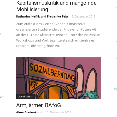
Kapitalismuskritik und mangelnde
Mobilisierung
Katharina Heflik
und
Frederike Feja
-
5. Dezember 2019
Zum Auftakt des vierten Globen Klimastreiks
Berlin
organisierten Studierende der Fridays for Future AG
t
an der HU eine Klimastreikwoche. Trotz der Vielzahl an
Workshops und Vorträgen zeigte sich ein zentrales
Problem: die mangelnde PR.
T
nen
Gesellschaft
Arm, ärmer, BAföG
Alma Gretenkord
-
16. November 2018