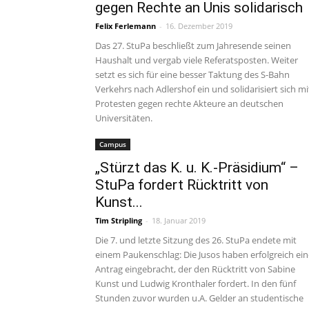
gegen Rechte an Unis solidarisch
Felix Ferlemann
-
16. Dezember 2019
Das 27. StuPa beschließt zum Jahresende seinen
Haushalt und vergab viele Referatsposten. Weiter
setzt es sich für eine besser Taktung des S-Bahn
Verkehrs nach Adlershof ein und solidarisiert sich mi
Protesten gegen rechte Akteure an deutschen
Universitäten.
Campus
„Stürzt das K. u. K.-Präsidium“ –
StuPa fordert Rücktritt von
Kunst...
Tim Stripling
-
18. Januar 2019
Die 7. und letzte Sitzung des 26. StuPa endete mit
einem Paukenschlag: Die Jusos haben erfolgreich ei
Antrag eingebracht, der den Rücktritt von Sabine
Kunst und Ludwig Kronthaler fordert. In den fünf
Stunden zuvor wurden u.A. Gelder an studentische