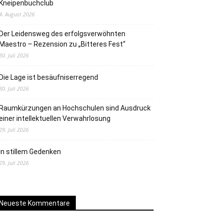
Kneipenbuchclub
4. August 2026
Der Leidensweg des erfolgsverwöhnten
Maestro – Rezension zu „Bitteres Fest“
30. Juli 2026
Die Lage ist besäufniserregend
30. Juli 2026
Raumkürzungen an Hochschulen sind Ausdruck
einer intellektuellen Verwahrlosung
29. Juli 2026
In stillem Gedenken
29. Juli 2026
Neueste Kommentare