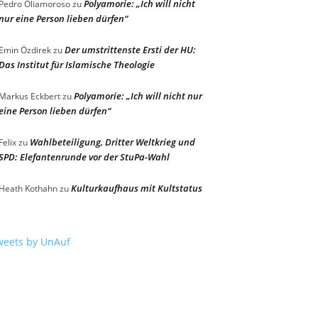
Polyamorie: „Ich will nicht
Pedro Oliamoroso
zu
nur eine Person lieben dürfen“
Der umstrittenste Ersti der HU:
Emin Özdirek
zu
Das Institut für Islamische Theologie
Polyamorie: „Ich will nicht nur
Markus Eckbert
zu
eine Person lieben dürfen“
Wahlbeteiligung, Dritter Weltkrieg und
Felix
zu
SPD: Elefantenrunde vor der StuPa-Wahl
Kulturkaufhaus mit Kultstatus
Heath Kothahn
zu
weets by UnAuf