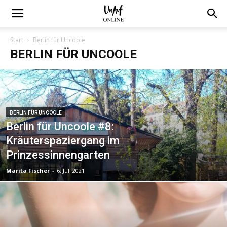
Start
Berlin für Uncoole
BERLIN FÜR UNCOOLE
BERLIN FÜR UNCOOLE
Berlin für Uncoole #8:
Kräuterspaziergang im
Prinzessinnengarten
Marita Fischer
-
6. Juli 2021