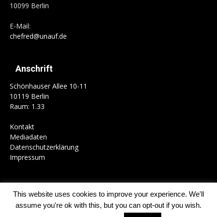
10099 Berlin
E-Mail:
chefred@unauf.de
Anschrift
Schönhauser Allee 10-11
10119 Berlin
Raum: 1.33
Kontakt
Mediadaten
Datenschutzerklärung
Impressum
This website uses cookies to improve your experience. We'll
Home
Campus
Gesellschaft
Politik
Kultur
Schwerpunkte
assume you're ok with this, but you can opt-out if you wish.
Kolumnen
Mitmachen